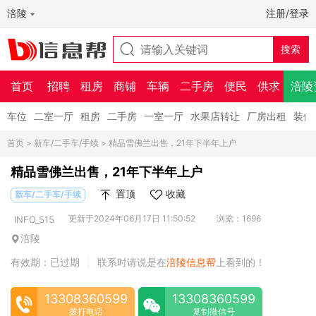
涪陵
注册/登录
首页
招聘
租房
商铺
车辆
二手房
便民
供求
涪陵
车位
二室一厅
租房
二手房
一室一厅
水果店转让
厂房出租
装修
首页
>
新车/二手车/手续
> 精品雪佛兰出售，21年下半年上户
精品雪佛兰出售，21年下半年上户
置顶
收藏
新车/二手车/手续
更新于2024年06月17日 11:50:52
浏览：1696
INFO_515
涪陵
有效期：已过期
联系时请说是在
涪陵信息帮
上看到的！
|
13308360599
13308360599
拨打电话
复制微信号