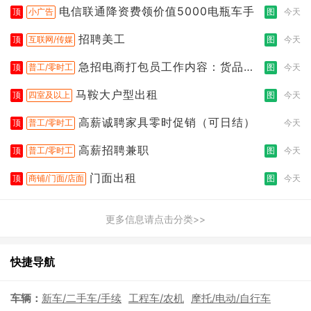
电信联通降资费领价值5000电瓶车手
顶
小广告
图
今天
招聘美工
顶
互联网/传媒
图
今天
急招电商打包员工作内容：货品分
顶
普工/零时工
图
今天
拣打包
马鞍大户型出租
顶
四室及以上
图
今天
高薪诚聘家具零时促销（可日结）
顶
普工/零时工
今天
高薪招聘兼职
顶
普工/零时工
图
今天
门面出租
顶
商铺/门面/店面
图
今天
更多信息请点击分类>>
快捷导航
车辆：
新车/二手车/手续
工程车/农机
摩托/电动/自行车