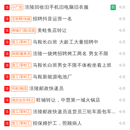
涪陵回收旧手机旧电脑旧衣服
顶
小广告
图
今天
招聘抖音运营一名
顶
互联网/传媒
今天
美蛙鱼店转让
顶
商铺/门面/店面
今天
马鞍长白班 大龄工大量招聘中
顶
普工/零时工
今天
涪陵一烧烤招聘烤工两名 男女不限
顶
厨师/服务员
今天
马鞍长白班男女不限不体检坐着上班
顶
普工/零时工
今天
马鞍新能源电池厂
顶
普工/零时工
今天
涪陵邮政快递员
顶
司机/物流
今天
旺铺转让，中慧第一城火锅店
顶
项目合作/转让
今天
涪陵邮政快递员送货员三轮车面包车
顶
普工/零时工
今天
都行
招保姆护工，照顾病人
顶
普工/零时工
今天