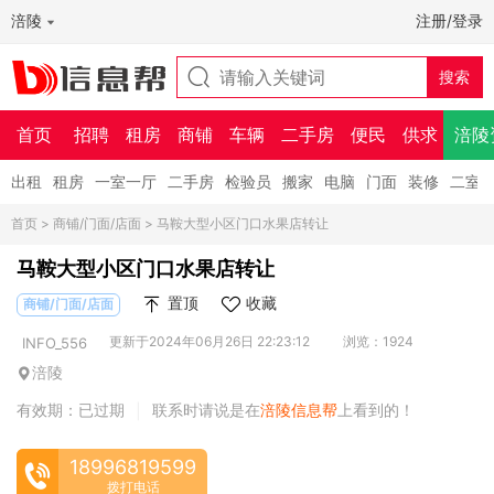
涪陵
注册/登录
首页
招聘
租房
商铺
车辆
二手房
便民
供求
涪陵
出租
租房
一室一厅
二手房
检验员
搬家
电脑
门面
装修
二室
首页
>
商铺/门面/店面
> 马鞍大型小区门口水果店转让
马鞍大型小区门口水果店转让
置顶
收藏
商铺/门面/店面
更新于2024年06月26日 22:23:12
浏览：1924
INFO_556
涪陵
有效期：已过期
联系时请说是在
涪陵信息帮
上看到的！
|
18996819599
拨打电话