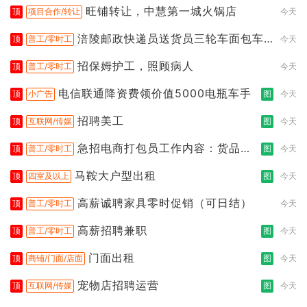
旺铺转让，中慧第一城火锅店
顶
项目合作/转让
今天
涪陵邮政快递员送货员三轮车面包车
顶
普工/零时工
今天
都行
招保姆护工，照顾病人
顶
普工/零时工
今天
电信联通降资费领价值5000电瓶车手
顶
小广告
图
今天
招聘美工
顶
互联网/传媒
图
今天
急招电商打包员工作内容：货品分
顶
普工/零时工
图
今天
拣打包
马鞍大户型出租
顶
四室及以上
图
今天
高薪诚聘家具零时促销（可日结）
顶
普工/零时工
今天
高薪招聘兼职
顶
普工/零时工
图
今天
门面出租
顶
商铺/门面/店面
图
今天
宠物店招聘运营
顶
互联网/传媒
图
今天