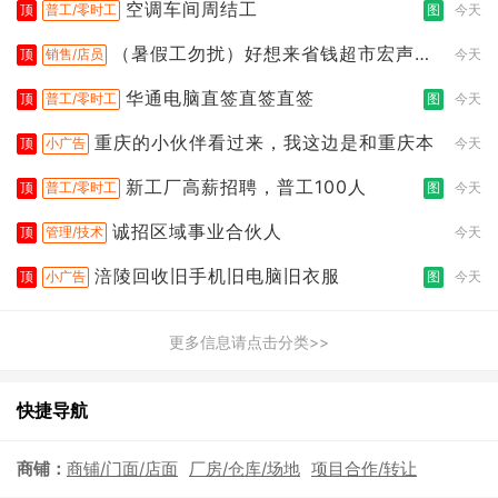
空调车间周结工
顶
普工/零时工
图
今天
（暑假工勿扰）好想来省钱超市宏声桥
顶
销售/店员
今天
店
华通电脑直签直签直签
顶
普工/零时工
图
今天
重庆的小伙伴看过来，我这边是和重庆本
顶
小广告
今天
新工厂高薪招聘，普工100人
顶
普工/零时工
图
今天
诚招区域事业合伙人
顶
管理/技术
今天
涪陵回收旧手机旧电脑旧衣服
顶
小广告
图
今天
更多信息请点击分类>>
快捷导航
商铺：
商铺/门面/店面
厂房/仓库/场地
项目合作/转让