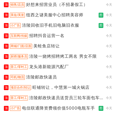
好想来招营业员（不招暑假工）
顶
销售/店员
今天
纽西之谜美服中心招聘美容师
顶
美妆/美发
图
今天
涪陵回收旧手机旧电脑旧衣服
顶
小广告
图
今天
招聘抖音运营一名
顶
互联网/传媒
今天
美蛙鱼店转让
顶
商铺/门面/店面
今天
涪陵一烧烤招聘烤工两名 男女不限
顶
厨师/服务员
今天
龙头港新能源汽配厂
顶
普工/零时工
今天
涪陵邮政快递员
顶
司机/物流
今天
旺铺转让，中慧第一城火锅店
顶
项目合作/转让
今天
涪陵邮政快递员送货员三轮车面包车
顶
普工/零时工
今天
都行
电信联通降资费领价值5000电瓶车手
顶
小广告
图
今天