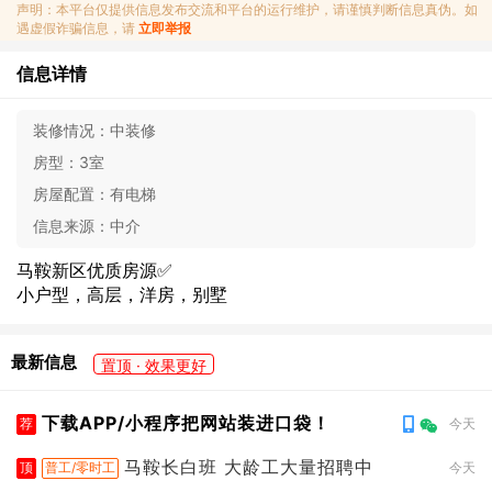
声明：本平台仅提供信息发布交流和平台的运行维护，请谨慎判断信息真伪。如
遇虚假诈骗信息，请
立即举报
信息详情
装修情况：
中装修
房型：
3室
房屋配置：
有电梯
信息来源：
中介
马鞍新区优质房源✅
小户型，高层，洋房，别墅
最新信息
置顶 · 效果更好
下载APP/小程序把网站装进口袋！
荐
今天
马鞍长白班 大龄工大量招聘中
顶
普工/零时工
今天