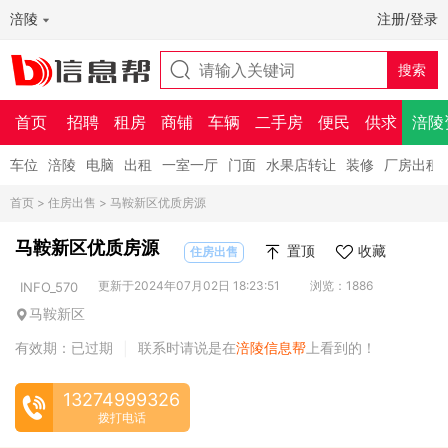
涪陵
注册/登录
首页
招聘
租房
商铺
车辆
二手房
便民
供求
涪陵
车位
涪陵
电脑
出租
一室一厅
门面
水果店转让
装修
厂房出租
首页
>
住房出售
> 马鞍新区优质房源
马鞍新区优质房源
置顶
收藏
住房出售
更新于2024年07月02日 18:23:51
浏览：1886
INFO_570
马鞍新区
有效期：已过期
联系时请说是在
涪陵信息帮
上看到的！
|
13274999326
拨打电话