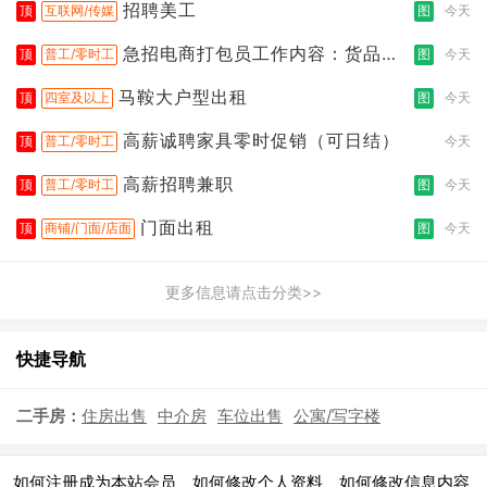
招聘美工
顶
互联网/传媒
图
今天
急招电商打包员工作内容：货品分
顶
普工/零时工
图
今天
拣打包
马鞍大户型出租
顶
四室及以上
图
今天
高薪诚聘家具零时促销（可日结）
顶
普工/零时工
今天
高薪招聘兼职
顶
普工/零时工
图
今天
门面出租
顶
商铺/门面/店面
图
今天
更多信息请点击分类>>
快捷导航
二手房：
住房出售
中介房
车位出售
公寓/写字楼
|
|
|
如何注册成为本站会员
如何修改个人资料
如何修改信息内容