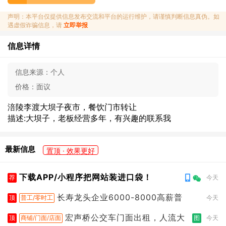
声明：本平台仅提供信息发布交流和平台的运行维护，请谨慎判断信息真伪。如
遇虚假诈骗信息，请
立即举报
信息详情
信息来源：
个人
价格：
面议
涪陵李渡大坝子夜市，餐饮门市转让
描述:大坝子，老板经营多年，有兴趣的联系我
最新信息
置顶 · 效果更好
下载APP/小程序把网站装进口袋！
荐
今天
长寿龙头企业6000-8000高薪普
顶
普工/零时工
今天
宏声桥公交车门面出租，人流大
顶
商铺/门面/店面
图
今天