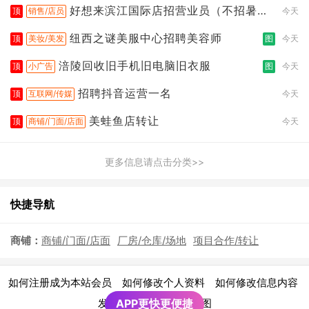
好想来滨江国际店招营业员（不招暑假
顶
销售/店员
今天
工
纽西之谜美服中心招聘美容师
顶
美妆/美发
图
今天
涪陵回收旧手机旧电脑旧衣服
顶
小广告
图
今天
招聘抖音运营一名
顶
互联网/传媒
今天
美蛙鱼店转让
顶
商铺/门面/店面
今天
更多信息请点击分类>>
快捷导航
商铺：
商铺/门面/店面
厂房/仓库/场地
项目合作/转让
|
|
|
如何注册成为本站会员
如何修改个人资料
如何修改信息内容
|
发布广告须知
APP更快更便捷
网站地图