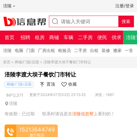
涪陵
注册/登录
首页
招聘
租房
商铺
车辆
二手房
便民
供求
涪陵
涪陵
电脑
门面
厂房出租
检验员
二手房
出租
装修
搬家
一室
首页
>
商铺/门面/店面
> 涪陵李渡大坝子餐饮门市转让
涪陵李渡大坝子餐饮门市转让
置顶
收藏
商铺/门面/店面
更新于2024年07月03日 23:15:25
浏览：1667
INFO_571
涪陵
有效期：已过期
联系时请说是在
涪陵信息帮
上看到的！
|
15213644749
拨打电话