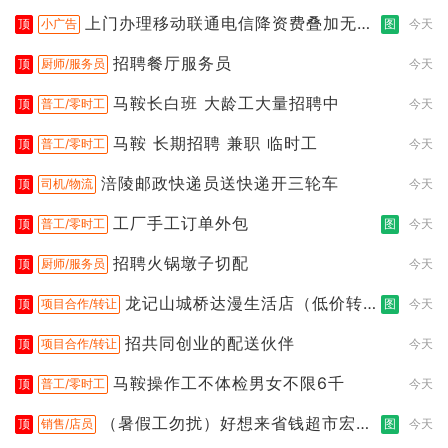
上门办理移动联通电信降资费叠加无限
顶
小广告
图
今天
流
招聘餐厅服务员
顶
厨师/服务员
今天
马鞍长白班 大龄工大量招聘中
顶
普工/零时工
今天
马鞍 长期招聘 兼职 临时工
顶
普工/零时工
今天
涪陵邮政快递员送快递开三轮车
顶
司机/物流
今天
工厂手工订单外包
顶
普工/零时工
图
今天
招聘火锅墩子切配
顶
厨师/服务员
今天
龙记山城桥达漫生活店（低价转
顶
项目合作/转让
图
今天
让）
招共同创业的配送伙伴
顶
项目合作/转让
今天
马鞍操作工不体检男女不限6千
顶
普工/零时工
今天
（暑假工勿扰）好想来省钱超市宏声
顶
销售/店员
图
今天
桥店