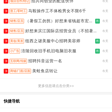
招共同创业的配送伙伴
顶
项目合作/转让
今天
马鞍操作工不体检男女不限6千
顶
普工/零时工
今天
（暑假工勿扰）好想来省钱超市宏声
顶
销售/店员
图
今天
桥店
好想来滨江国际店招营业员（不招暑假
顶
销售/店员
今天
工
纽西之谜美服中心招聘美容师
顶
美妆/美发
图
今天
涪陵回收旧手机旧电脑旧衣服
顶
小广告
图
今天
招聘抖音运营一名
顶
互联网/传媒
今天
美蛙鱼店转让
顶
商铺/门面/店面
今天
更多信息请点击分类>>
快捷导航