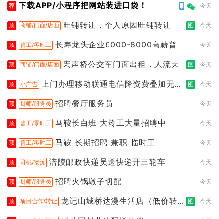
下载APP/小程序把网站装进口袋！
荐
今天
旺铺转让，个人原因旺铺转让
顶
商铺/门面/店面
图
今天
长寿龙头企业6000-8000高薪普
顶
普工/零时工
今天
宏声桥公交车门面出租，人流大
顶
商铺/门面/店面
图
今天
上门办理移动联通电信降资费叠加无限
顶
小广告
图
今天
流
招聘餐厅服务员
顶
厨师/服务员
今天
马鞍长白班 大龄工大量招聘中
顶
普工/零时工
今天
马鞍 长期招聘 兼职 临时工
顶
普工/零时工
今天
涪陵邮政快递员送快递开三轮车
顶
司机/物流
今天
招聘火锅墩子切配
顶
厨师/服务员
今天
龙记山城桥达漫生活店（低价转
顶
项目合作/转让
图
今天
让）