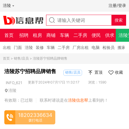
涪陵
注册/登录
首页
招聘
租房
商铺
车辆
二手房
便民
供求
涪陵
出租
门面
涪陵
装修
车辆
二手房
厂房出租
电脑
检验员
搬家
首页
>
销售/店员
> 涪陵苏宁招聘品牌销售
涪陵苏宁招聘品牌销售
置顶
收藏
销售/店员
更新于2024年07月17日 11:32:17
浏览：1590
INFO_621
涪陵
有效期：已过期
联系时请说是在
涪陵信息帮
上看到的！
|
18202336634
拨打电话