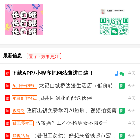
最新信息
置顶 · 效果更好
下载APP/小程序把网站装进口袋！
荐
今天
龙记山城桥达漫生活店（低价转
顶
项目合作/转让
图
今天
让）
招共同创业的配送伙伴
顶
项目合作/转让
今天
政府出钱免费学习AI短剧、视频拍摄剪
顶
教辅类
图
今天
马鞍操作工不体检男女不限6千
顶
普工/零时工
今天
（暑假工勿扰）好想来省钱超市宏声
顶
销售/店员
图
今天