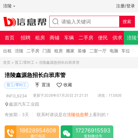
涪陵
注册/登录
首页
招聘
租房
商铺
车辆
二手房
便民
供求
涪陵
出租
涪陵
二手房
门面
租房
搬家
装修
二室一厅
电脑
车位
车
首页
>
普工/零时工
> 涪陵鑫源急招长白班库管
涪陵鑫源急招长白班库管
置顶
收藏
普工/零时工
更新于2026年07月20日 21:21:31
浏览：113926
INFO_6234
鑫源汽车工业园
有效期：3天
联系时请说是在
涪陵信息帮
上看到的！
|
18628954608
17276915593
拨打电话
复制微信号