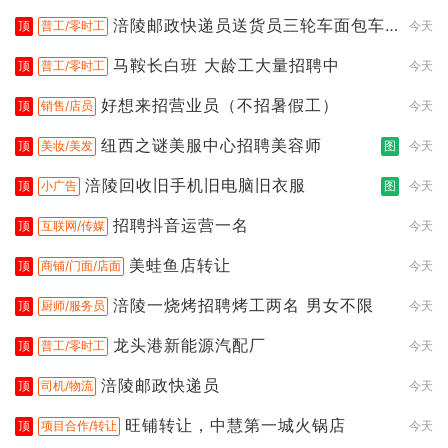
桥店
涪陵邮政快递员送货员三轮车面包车
顶
普工/零时工
今天
都行
马鞍长白班 大龄工大量招聘中
顶
普工/零时工
今天
好想来招营业员（不招暑假工）
顶
销售/店员
今天
纽西之谜美服中心招聘美容师
顶
美妆/美发
图
今天
涪陵回收旧手机旧电脑旧衣服
顶
小广告
图
今天
招聘抖音运营一名
顶
互联网/传媒
今天
美蛙鱼店转让
顶
商铺/门面/店面
今天
涪陵一烧烤招聘烤工两名 男女不限
顶
厨师/服务员
今天
龙头港新能源汽配厂
顶
普工/零时工
今天
涪陵邮政快递员
顶
司机/物流
今天
旺铺转让，中慧第一城火锅店
顶
项目合作/转让
今天