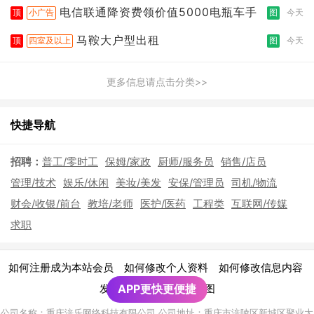
电信联通降资费领价值5000电瓶车手
顶
小广告
图
今天
马鞍大户型出租
顶
四室及以上
图
今天
更多信息请点击分类>>
快捷导航
招聘：
普工/零时工
保姆/家政
厨师/服务员
销售/店员
管理/技术
娱乐/休闲
美妆/美发
安保/管理员
司机/物流
财会/收银/前台
教培/老师
医护/医药
工程类
互联网/传媒
求职
|
|
|
如何注册成为本站会员
如何修改个人资料
如何修改信息内容
|
发布广告须知
APP更快更便捷
网站地图
公司名称：重庆涪乐网络科技有限公司 公司地址：重庆市涪陵区新城区聚业大