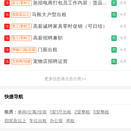
急招电商打包员工作内容：货品分
顶
普工/零时工
图
今天
拣打包
马鞍大户型出租
顶
四室及以上
图
今天
高薪诚聘家具零时促销（可日结）
顶
普工/零时工
今天
高薪招聘兼职
顶
普工/零时工
图
今天
门面出租
顶
商铺/门面/店面
图
今天
宠物店招聘运营
顶
互联网/传媒
图
今天
更多信息请点击分类>>
快捷导航
租房：
单间/公寓/住宿
1室1厅出租
2室整租
3室整租
四室及以上
车位出租
办公室
求租