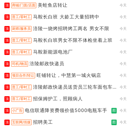
美蛙鱼店转让
顶
商铺/门面/店面
今天
马鞍长白班 大龄工大量招聘中
顶
普工/零时工
今天
涪陵一烧烤招聘烤工两名 男女不限
顶
厨师/服务员
今天
马鞍长白班男女不限不体检坐着上班
顶
普工/零时工
今天
马鞍新能源电池厂
顶
普工/零时工
今天
涪陵邮政快递员
顶
司机/物流
今天
旺铺转让，中慧第一城火锅店
顶
项目合作/转让
今天
涪陵邮政快递员送货员三轮车面包车
顶
普工/零时工
今天
都行
招保姆护工，照顾病人
顶
普工/零时工
今天
电信联通降资费领价值5000电瓶车手
顶
小广告
图
今天
招聘美工
顶
互联网/传媒
图
今天