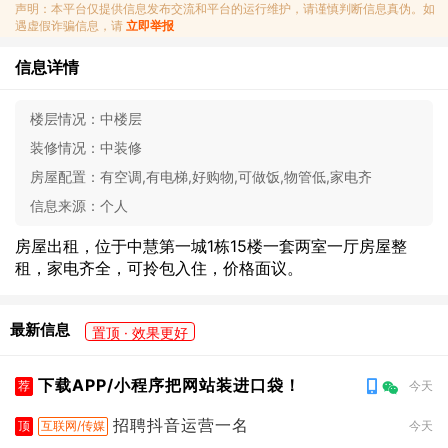
声明：本平台仅提供信息发布交流和平台的运行维护，请谨慎判断信息真伪。如
遇虚假诈骗信息，请
立即举报
信息详情
楼层情况：
中楼层
装修情况：
中装修
房屋配置：
有空调,有电梯,好购物,可做饭,物管低,家电齐
信息来源：
个人
房屋出租，位于中慧第一城1栋15楼一套两室一厅房屋整
租，家电齐全，可拎包入住，价格面议。
最新信息
置顶 · 效果更好
下载APP/小程序把网站装进口袋！
荐
今天
招聘抖音运营一名
顶
互联网/传媒
今天