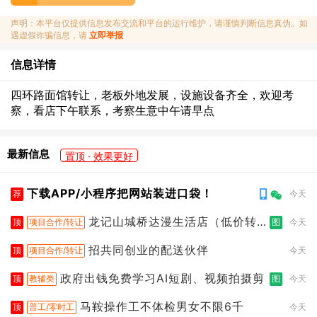
声明：本平台仅提供信息发布交流和平台的运行维护，请谨慎判断信息真伪。如
遇虚假诈骗信息，请
立即举报
信息详情
四环路面馆转让，老板外地发展，设施设备齐全，欢迎考
察，看店下午联系，考察生意中午请早点
最新信息
置顶 · 效果更好
下载APP/小程序把网站装进口袋！
荐
今天
龙记山城桥达漫生活店（低价转
顶
项目合作/转让
图
今天
让）
招共同创业的配送伙伴
顶
项目合作/转让
今天
政府出钱免费学习AI短剧、视频拍摄剪
顶
教辅类
图
今天
马鞍操作工不体检男女不限6千
顶
普工/零时工
今天