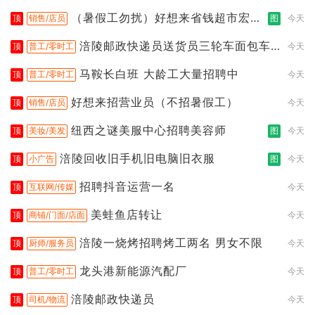
（暑假工勿扰）好想来省钱超市宏声
顶
销售/店员
图
今天
桥店
涪陵邮政快递员送货员三轮车面包车
顶
普工/零时工
今天
都行
马鞍长白班 大龄工大量招聘中
顶
普工/零时工
今天
好想来招营业员（不招暑假工）
顶
销售/店员
今天
纽西之谜美服中心招聘美容师
顶
美妆/美发
图
今天
涪陵回收旧手机旧电脑旧衣服
顶
小广告
图
今天
招聘抖音运营一名
顶
互联网/传媒
今天
美蛙鱼店转让
顶
商铺/门面/店面
今天
涪陵一烧烤招聘烤工两名 男女不限
顶
厨师/服务员
今天
龙头港新能源汽配厂
顶
普工/零时工
今天
涪陵邮政快递员
顶
司机/物流
今天