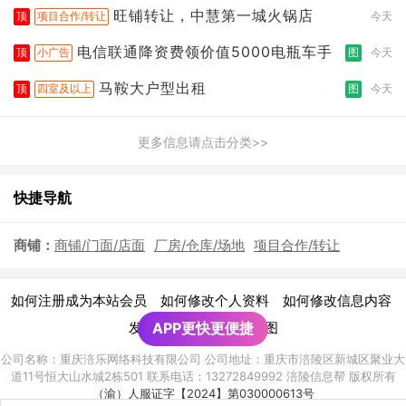
旺铺转让，中慧第一城火锅店
顶
项目合作/转让
今天
电信联通降资费领价值5000电瓶车手
顶
小广告
图
今天
马鞍大户型出租
顶
四室及以上
图
今天
更多信息请点击分类>>
快捷导航
商铺：
商铺/门面/店面
厂房/仓库/场地
项目合作/转让
|
|
|
如何注册成为本站会员
如何修改个人资料
如何修改信息内容
|
发布广告须知
APP更快更便捷
网站地图
公司名称：重庆涪乐网络科技有限公司 公司地址：重庆市涪陵区新城区聚业大
道11号恒大山水城2栋501 联系电话：13272849992 涪陵信息帮 版权所有
（渝）人服证字【2024】第030000613号