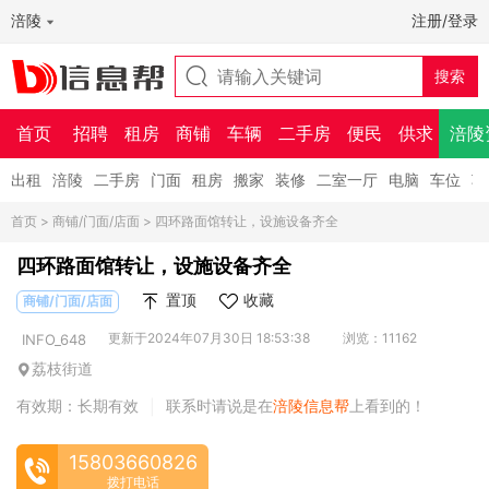
涪陵
注册/登录
首页
招聘
租房
商铺
车辆
二手房
便民
供求
涪陵
出租
涪陵
二手房
门面
租房
搬家
装修
二室一厅
电脑
车位
车
首页
>
商铺/门面/店面
> 四环路面馆转让，设施设备齐全
四环路面馆转让，设施设备齐全
置顶
收藏
商铺/门面/店面
更新于2024年07月30日 18:53:38
浏览：11162
INFO_648
荔枝街道
有效期：长期有效
联系时请说是在
涪陵信息帮
上看到的！
|
15803660826
拨打电话