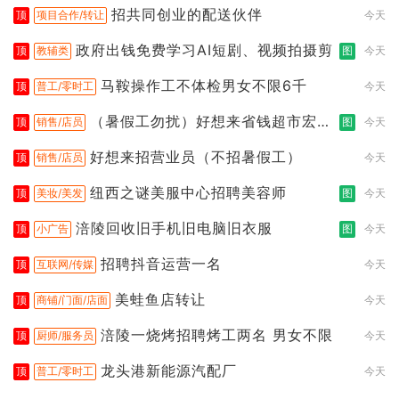
招共同创业的配送伙伴
顶
项目合作/转让
今天
政府出钱免费学习AI短剧、视频拍摄剪
顶
教辅类
图
今天
马鞍操作工不体检男女不限6千
顶
普工/零时工
今天
（暑假工勿扰）好想来省钱超市宏声
顶
销售/店员
图
今天
桥店
好想来招营业员（不招暑假工）
顶
销售/店员
今天
纽西之谜美服中心招聘美容师
顶
美妆/美发
图
今天
涪陵回收旧手机旧电脑旧衣服
顶
小广告
图
今天
招聘抖音运营一名
顶
互联网/传媒
今天
美蛙鱼店转让
顶
商铺/门面/店面
今天
涪陵一烧烤招聘烤工两名 男女不限
顶
厨师/服务员
今天
龙头港新能源汽配厂
顶
普工/零时工
今天