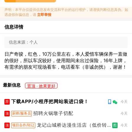
声明：本平台仅提供信息发布交流和平台的运行维护，请谨慎判断信息真伪。如
遇虚假诈骗信息，请
立即举报
信息详情
信息来源：
个人
日产奇骏，红色，10万公里左右，本人爱惜车辆保养一直做
的很好，所以车况较好，使用期间未出过保险，16年上牌，
有需求的朋友可现场看车，电话看车（非诚勿扰），谢谢！
最新信息
置顶 · 效果更好
下载APP/小程序把网站装进口袋！
荐
今天
招聘火锅墩子切配
顶
厨师/服务员
今天
龙记山城桥达漫生活店（低价转
顶
项目合作/转让
图
今天
让）