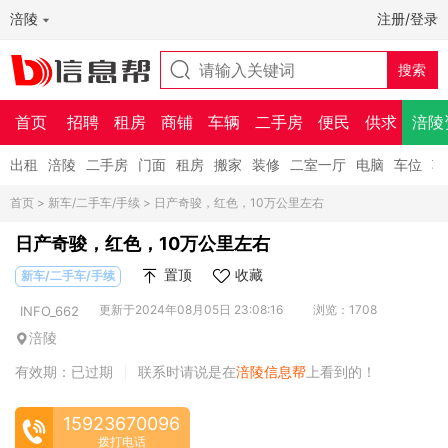
涪陵
注册/登录
首页
招聘
租房
商铺
车辆
二手房
便民
供求
涪陵
出租
涪陵
二手房
门面
租房
搬家
装修
二室一厅
电脑
车位
车
首页
>
新车/二手车/手续
> 日产奇骏，红色，10万公里左右
日产奇骏，红色，10万公里左右
置顶
收藏
新车/二手车/手续
更新于2024年08月05日 23:08:16
浏览：1708
INFO_662
涪陵
有效期：已过期
联系时请说是在
涪陵信息帮
上看到的！
|
15923670096
拨打电话