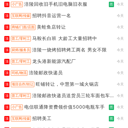
涪陵回收旧手机旧电脑旧衣服
顶
小广告
图
今天
招聘抖音运营一名
顶
互联网/传媒
今天
美蛙鱼店转让
顶
商铺/门面/店面
今天
马鞍长白班 大龄工大量招聘中
顶
普工/零时工
今天
涪陵一烧烤招聘烤工两名 男女不限
顶
厨师/服务员
今天
龙头港新能源汽配厂
顶
普工/零时工
今天
涪陵邮政快递员
顶
司机/物流
今天
旺铺转让，中慧第一城火锅店
顶
项目合作/转让
今天
涪陵邮政快递员送货员三轮车面包车
顶
普工/零时工
今天
都行
电信联通降资费领价值5000电瓶车手
顶
小广告
图
今天
招聘美工
顶
互联网/传媒
图
今天