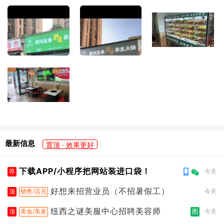
最新信息
置顶 · 效果更好
下载APP/小程序把网站装进口袋！
荐
今天
好想来招营业员（不招暑假工）
顶
销售/店员
今天
纽西之谜美服中心招聘美容师
顶
美妆/美发
图
今天