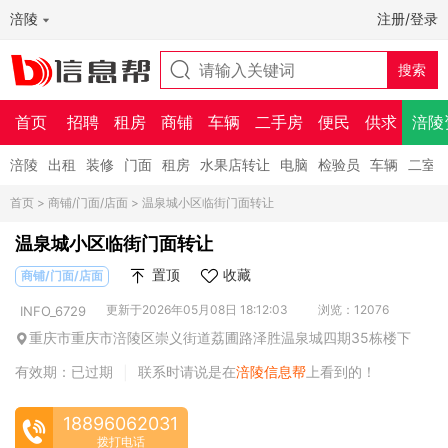
涪陵
注册/登录
首页
招聘
租房
商铺
车辆
二手房
便民
供求
涪陵
涪陵
出租
装修
门面
租房
水果店转让
电脑
检验员
车辆
二室
首页
>
商铺/门面/店面
> 温泉城小区临街门面转让
温泉城小区临街门面转让
置顶
收藏
商铺/门面/店面
更新于2026年05月08日 18:12:03
浏览：12076
INFO_6729
重庆市重庆市涪陵区崇义街道荔圃路泽胜温泉城四期35栋楼下
有效期：已过期
联系时请说是在
涪陵信息帮
上看到的！
|
18896062031
拨打电话