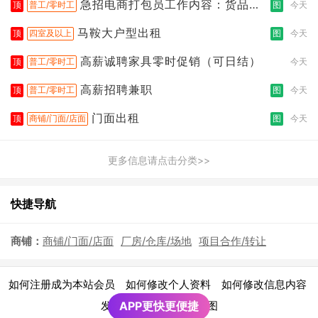
急招电商打包员工作内容：货品分
顶
普工/零时工
图
今天
拣打包
马鞍大户型出租
顶
四室及以上
图
今天
高薪诚聘家具零时促销（可日结）
顶
普工/零时工
今天
高薪招聘兼职
顶
普工/零时工
图
今天
门面出租
顶
商铺/门面/店面
图
今天
更多信息请点击分类>>
快捷导航
商铺：
商铺/门面/店面
厂房/仓库/场地
项目合作/转让
|
|
|
如何注册成为本站会员
如何修改个人资料
如何修改信息内容
|
发布广告须知
APP更快更便捷
网站地图