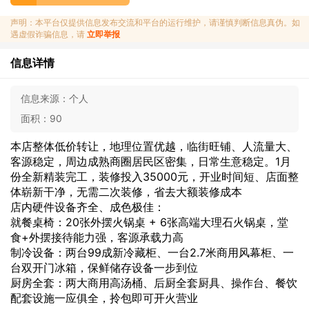
声明：本平台仅提供信息发布交流和平台的运行维护，请谨慎判断信息真伪。如
遇虚假诈骗信息，请
立即举报
信息详情
信息来源：
个人
面积：
90
本店整体低价转让，地理位置优越，临街旺铺、人流量大、
客源稳定，周边成熟商圈居民区密集，日常生意稳定。1月
份全新精装完工，装修投入35000元，开业时间短、店面整
体崭新干净，无需二次装修，省去大额装修成本
店内硬件设备齐全、成色极佳：
就餐桌椅：20张外摆火锅桌 + 6张高端大理石火锅桌，堂
食+外摆接待能力强，客源承载力高
制冷设备：两台99成新冷藏柜、一台2.7米商用风幕柜、一
台双开门冰箱，保鲜储存设备一步到位
厨房全套：两大商用高汤桶、后厨全套厨具、操作台、餐饮
配套设施一应俱全，拎包即可开火营业