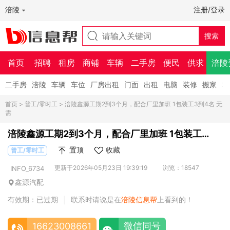
涪陵
注册/登录
首页
招聘
租房
商铺
车辆
二手房
便民
供求
涪陵
二手房
涪陵
车辆
车位
厂房出租
门面
出租
电脑
装修
搬家
租
首页
>
普工/零时工
> 涪陵鑫源工期2到3个月，配合厂里加班 1包装工3到4名 无
需
涪陵鑫源工期2到3个月，配合厂里加班 1包装工3
到4名 无需
置顶
收藏
普工/零时工
更新于2026年05月23日 19:39:19
浏览：18547
INFO_6734
鑫源汽配
有效期：已过期
联系时请说是在
涪陵信息帮
上看到的！
|
微信同号
16623008661