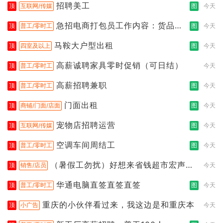
招聘美工
顶
互联网/传媒
图
今天
急招电商打包员工作内容：货品分
顶
普工/零时工
图
今天
拣打包
马鞍大户型出租
顶
四室及以上
图
今天
高薪诚聘家具零时促销（可日结）
顶
普工/零时工
今天
高薪招聘兼职
顶
普工/零时工
图
今天
门面出租
顶
商铺/门面/店面
图
今天
宠物店招聘运营
顶
互联网/传媒
图
今天
空调车间周结工
顶
普工/零时工
图
今天
（暑假工勿扰）好想来省钱超市宏声桥
顶
销售/店员
今天
店
华通电脑直签直签直签
顶
普工/零时工
图
今天
重庆的小伙伴看过来，我这边是和重庆本
顶
小广告
今天