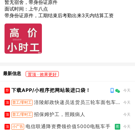
暂无宿舍，带身份证原件
面试时间：上午八点
带身份证原件，工期结束后考勤出来3天内结算工资
最新信息
置顶 · 效果更好
下载APP/小程序把网站装进口袋！
荐
今天
涪陵邮政快递员送货员三轮车面包车
顶
普工/零时工
今天
都行
招保姆护工，照顾病人
顶
普工/零时工
今天
电信联通降资费领价值5000电瓶车手
顶
小广告
图
今天