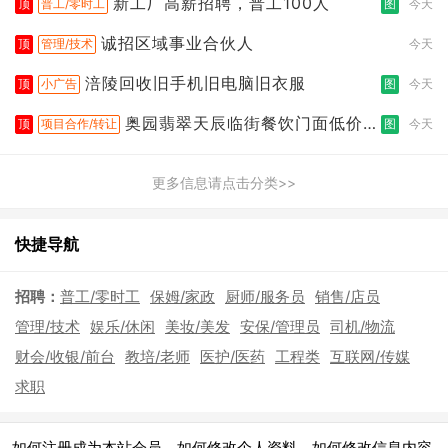
新工厂高薪招聘，普工100人
顶
普工/零时工
图
今天
诚招区域事业合伙人
顶
管理/技术
今天
涪陵回收旧手机旧电脑旧衣服
顶
小广告
图
今天
奥园翡翠天辰临街餐饮门面低价转
顶
项目合作/转让
图
今天
让
更多信息请点击分类>>
快捷导航
招聘：
普工/零时工
保姆/家政
厨师/服务员
销售/店员
管理/技术
娱乐/休闲
美妆/美发
安保/管理员
司机/物流
财会/收银/前台
教培/老师
医护/医药
工程类
互联网/传媒
求职
|
|
|
如何注册成为本站会员
如何修改个人资料
如何修改信息内容