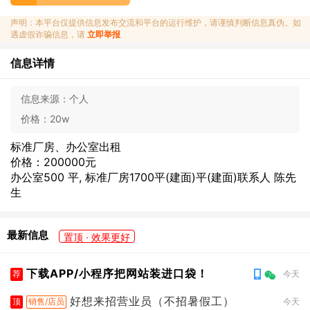
声明：本平台仅提供信息发布交流和平台的运行维护，请谨慎判断信息真伪。如
遇虚假诈骗信息，请
立即举报
信息详情
信息来源：
个人
价格：
20w
标准厂房、办公室出租
价格：200000元
办公室500 平, 标准厂房1700平(建面)平(建面)联系人 陈先
生
最新信息
置顶 · 效果更好
下载APP/小程序把网站装进口袋！
荐
今天
好想来招营业员（不招暑假工）
顶
销售/店员
今天