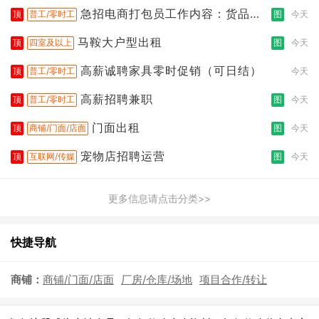
急招电商打包员工作内容：货品分
顶
普工/零时工
图
今天
拣打包
马鞍大户型出租
顶
四室及以上
图
今天
高薪诚聘家具零时促销（可日结）
顶
普工/零时工
今天
高薪招聘兼职
顶
普工/零时工
图
今天
门面出租
顶
商铺/门面/店面
图
今天
宠物店招聘运营
顶
互联网/传媒
图
今天
更多信息请点击分类>>
快捷导航
商铺：
商铺/门面/店面
厂房/仓库/场地
项目合作/转让