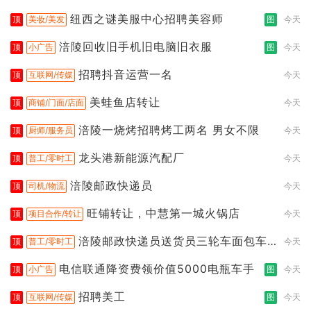
纽西之谜美服中心招聘美容师
顶
美妆/美发
图
今天
涪陵回收旧手机旧电脑旧衣服
顶
小广告
图
今天
招聘抖音运营一名
顶
互联网/传媒
今天
美蛙鱼店转让
顶
商铺/门面/店面
今天
涪陵一烧烤招聘烤工两名 男女不限
顶
厨师/服务员
今天
龙头港新能源汽配厂
顶
普工/零时工
今天
涪陵邮政快递员
顶
司机/物流
今天
旺铺转让，中慧第一城火锅店
顶
项目合作/转让
今天
涪陵邮政快递员送货员三轮车面包车
顶
普工/零时工
今天
都行
电信联通降资费领价值5000电瓶车手
顶
小广告
图
今天
招聘美工
顶
互联网/传媒
图
今天