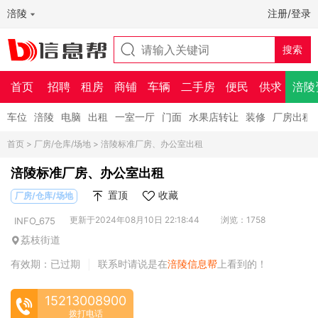
涪陵
注册/登录
首页
招聘
租房
商铺
车辆
二手房
便民
供求
涪陵
车位
涪陵
电脑
出租
一室一厅
门面
水果店转让
装修
厂房出租
首页
>
厂房/仓库/场地
> 涪陵标准厂房、办公室出租
涪陵标准厂房、办公室出租
置顶
收藏
厂房/仓库/场地
更新于2024年08月10日 22:18:44
浏览：1758
INFO_675
荔枝街道
有效期：已过期
联系时请说是在
涪陵信息帮
上看到的！
|
15213008900
拨打电话