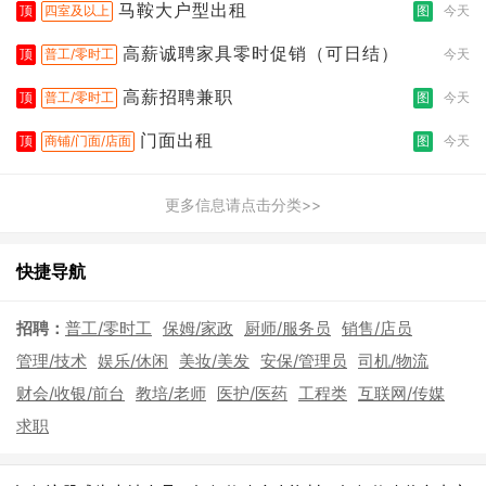
马鞍大户型出租
顶
四室及以上
图
今天
高薪诚聘家具零时促销（可日结）
顶
普工/零时工
今天
高薪招聘兼职
顶
普工/零时工
图
今天
门面出租
顶
商铺/门面/店面
图
今天
更多信息请点击分类>>
快捷导航
招聘：
普工/零时工
保姆/家政
厨师/服务员
销售/店员
管理/技术
娱乐/休闲
美妆/美发
安保/管理员
司机/物流
财会/收银/前台
教培/老师
医护/医药
工程类
互联网/传媒
求职