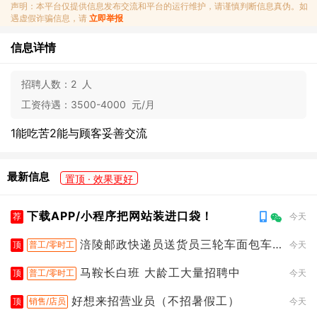
声明：本平台仅提供信息发布交流和平台的运行维护，请谨慎判断信息真伪。如
遇虚假诈骗信息，请
立即举报
信息详情
招聘人数：
2 人
工资待遇：
3500-4000 元/月
1能吃苦2能与顾客妥善交流
最新信息
置顶 · 效果更好
下载APP/小程序把网站装进口袋！
荐
今天
涪陵邮政快递员送货员三轮车面包车
顶
普工/零时工
今天
都行
马鞍长白班 大龄工大量招聘中
顶
普工/零时工
今天
好想来招营业员（不招暑假工）
顶
销售/店员
今天