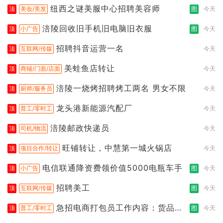
纽西之谜美服中心招聘美容师
顶
美妆/美发
图
今天
涪陵回收旧手机旧电脑旧衣服
顶
小广告
图
今天
招聘抖音运营一名
顶
互联网/传媒
今天
美蛙鱼店转让
顶
商铺/门面/店面
今天
涪陵一烧烤招聘烤工两名 男女不限
顶
厨师/服务员
今天
龙头港新能源汽配厂
顶
普工/零时工
今天
涪陵邮政快递员
顶
司机/物流
今天
旺铺转让，中慧第一城火锅店
顶
项目合作/转让
今天
电信联通降资费领价值5000电瓶车手
顶
小广告
图
今天
招聘美工
顶
互联网/传媒
图
今天
急招电商打包员工作内容：货品分
顶
普工/零时工
图
今天
拣打包