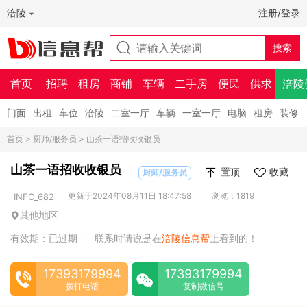
涪陵
注册/登录
首页
招聘
租房
商铺
车辆
二手房
便民
供求
涪陵
门面
出租
车位
涪陵
二室一厅
车辆
一室一厅
电脑
租房
装修
首页
>
厨师/服务员
> 山茶一语招收收银员
山茶一语招收收银员
置顶
收藏
厨师/服务员
更新于2024年08月11日 18:47:58
浏览：1819
INFO_682
其他地区
有效期：已过期
联系时请说是在
涪陵信息帮
上看到的！
|
17393179994
17393179994
拨打电话
复制微信号