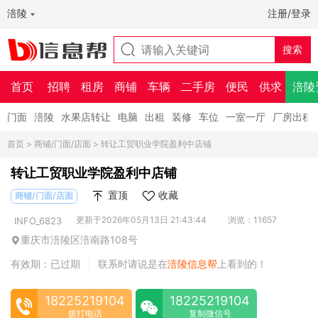
涪陵
注册/登录
首页
招聘
租房
商铺
车辆
二手房
便民
供求
涪陵
门面
涪陵
水果店转让
电脑
出租
装修
车位
一室一厅
厂房出租
首页
>
商铺/门面/店面
> 转让工贸职业学院盈利中店铺
转让工贸职业学院盈利中店铺
置顶
收藏
商铺/门面/店面
更新于2026年05月13日 21:43:44
浏览：11657
INFO_6823
重庆市涪陵区涪南路108号
有效期：已过期
联系时请说是在
涪陵信息帮
上看到的！
|
18225219104
18225219104
拨打电话
复制微信号