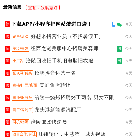
最新信息
置顶 · 效果更好
下载APP/小程序把网站装进口袋！
荐
今天
好想来招营业员（不招暑假工）
顶
销售/店员
今天
纽西之谜美服中心招聘美容师
顶
美妆/美发
图
今天
涪陵回收旧手机旧电脑旧衣服
顶
小广告
图
今天
招聘抖音运营一名
顶
互联网/传媒
今天
美蛙鱼店转让
顶
商铺/门面/店面
今天
涪陵一烧烤招聘烤工两名 男女不限
顶
厨师/服务员
今天
龙头港新能源汽配厂
顶
普工/零时工
今天
涪陵邮政快递员
顶
司机/物流
今天
旺铺转让，中慧第一城火锅店
顶
项目合作/转让
今天