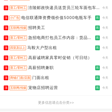
涪陵邮政快递员送货员三轮车面包车
顶
普工/零时工
今天
都行
电信联通降资费领价值5000电瓶车手
顶
小广告
图
今天
招聘美工
顶
互联网/传媒
图
今天
急招电商打包员工作内容：货品分
顶
普工/零时工
图
今天
拣打包
马鞍大户型出租
顶
四室及以上
图
今天
高薪诚聘家具零时促销（可日结）
顶
普工/零时工
今天
高薪招聘兼职
顶
普工/零时工
图
今天
门面出租
顶
商铺/门面/店面
图
今天
宠物店招聘运营
顶
互联网/传媒
图
今天
更多信息请点击分类>>