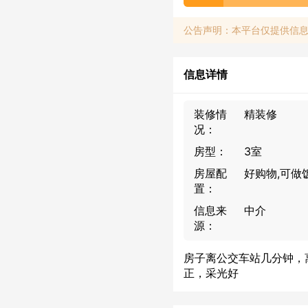
公告声明：本平台仅提供信
信息详情
装修情
精装修
况：
房型：
3室
房屋配
好购物,可做
置：
信息来
中介
源：
房子离公交车站几分钟，
正，采光好