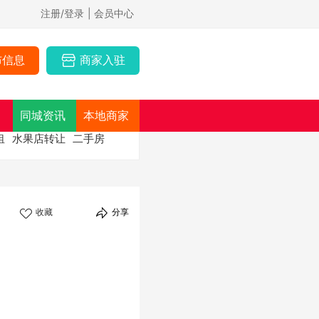
注册/登录
| 会员中心
布信息
商家入驻
同城资讯
本地商家
租
水果店转让
二手房
收藏
分享