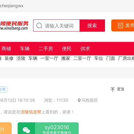
eqiangwx
发
商铺
车辆
二手房
便民
供求
脑
装修
涪陵
车辆
一室一厅
搬家
二室一厅
车位
门面
厂房出
置顶
出售
月12日 16:10:36
浏览：11130
马鞍新区
，请说是在
涪陵信息帮
上看到的，谢谢！
sy023016
01
登录查看完整微信