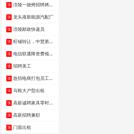
涪陵一烧烤招聘烤工
顶
两名 男女不限
龙头港新能源汽配厂
顶
涪陵邮政快递员
顶
旺铺转让，中慧第一
顶
城火锅店
电信联通降资费领价
顶
值5000电瓶车手
招聘美工
顶
急招电商打包员工作
顶
内容：货品分拣打包
马鞍大户型出租
顶
高薪诚聘家具零时促
顶
销（可日结）
高薪招聘兼职
顶
门面出租
顶