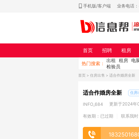
手机版/客户端
业务电话：ch
首页
招聘
租房
出租
租房
电
热门搜索：
检验员
首页
>
住房出售
> 适合作婚房全新
适合作婚房全新
住房
更新于2024年08
INFO_684
有效期：已过期
联系我时
|
183250168