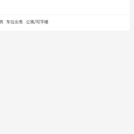
房
车位出售
公寓/写字楼