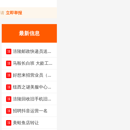
，请
立即举报
最新信息
涪陵邮政快递员送货
顶
员三轮车面包车都行
马鞍长白班 大龄工大
顶
量招聘中
好想来招营业员（不
顶
招暑假工）
纽西之谜美服中心招
顶
聘美容师
涪陵回收旧手机旧电
顶
脑旧衣服
招聘抖音运营一名
顶
美蛙鱼店转让
顶