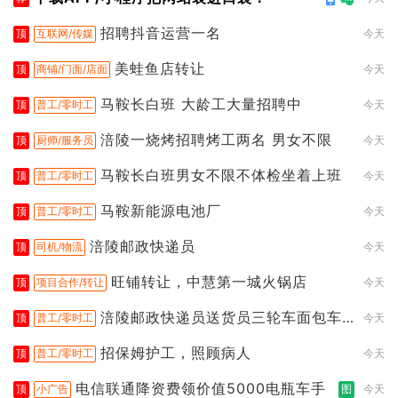
招聘抖音运营一名
顶
互联网/传媒
今天
美蛙鱼店转让
顶
商铺/门面/店面
今天
马鞍长白班 大龄工大量招聘中
顶
普工/零时工
今天
涪陵一烧烤招聘烤工两名 男女不限
顶
厨师/服务员
今天
马鞍长白班男女不限不体检坐着上班
顶
普工/零时工
今天
马鞍新能源电池厂
顶
普工/零时工
今天
涪陵邮政快递员
顶
司机/物流
今天
旺铺转让，中慧第一城火锅店
顶
项目合作/转让
今天
涪陵邮政快递员送货员三轮车面包车
顶
普工/零时工
今天
都行
招保姆护工，照顾病人
顶
普工/零时工
今天
电信联通降资费领价值5000电瓶车手
顶
小广告
图
今天