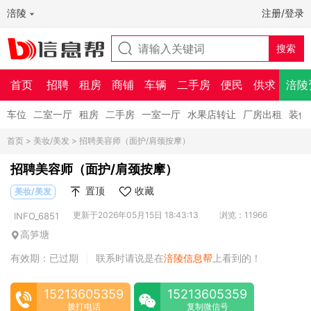
涪陵
注册/登录
首页
招聘
租房
商铺
车辆
二手房
便民
供求
涪陵
车位
二室一厅
租房
二手房
一室一厅
水果店转让
厂房出租
装修
首页
>
美妆/美发
> 招聘美容师（面护/肩颈按摩）
招聘美容师（面护/肩颈按摩）
置顶
收藏
美妆/美发
更新于2026年05月15日 18:43:13
浏览：11966
INFO_6851
高笋塘
有效期：已过期
联系时请说是在
涪陵信息帮
上看到的！
|
15213605359
15213605359
拨打电话
复制微信号