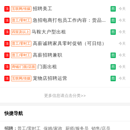
招聘美工
顶
互联网/传媒
图
今天
急招电商打包员工作内容：货品分
顶
普工/零时工
图
今天
拣打包
马鞍大户型出租
顶
四室及以上
图
今天
高薪诚聘家具零时促销（可日结）
顶
普工/零时工
今天
高薪招聘兼职
顶
普工/零时工
图
今天
门面出租
顶
商铺/门面/店面
图
今天
宠物店招聘运营
顶
互联网/传媒
图
今天
更多信息请点击分类>>
快捷导航
招聘：
普工/零时工
保姆/家政
厨师/服务员
销售/店员