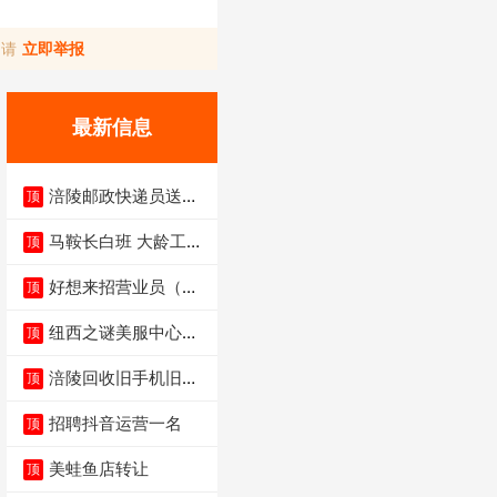
，请
立即举报
最新信息
涪陵邮政快递员送货
顶
员三轮车面包车都行
马鞍长白班 大龄工大
顶
量招聘中
好想来招营业员（不
顶
招暑假工）
纽西之谜美服中心招
顶
聘美容师
涪陵回收旧手机旧电
顶
脑旧衣服
招聘抖音运营一名
顶
美蛙鱼店转让
顶