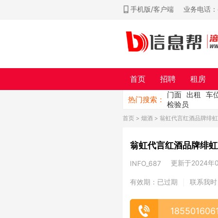
手机版/客户端
业务电话：ch
首页
招聘
租房
门面
出租
车
热门搜索：
检验员
首页
>
烟酒
> 翁虹代言红酒品牌绯虹
翁虹代言红酒品牌绯虹
更新于2024年08
INFO_687
有效期：已过期
联系我时
|
185501606