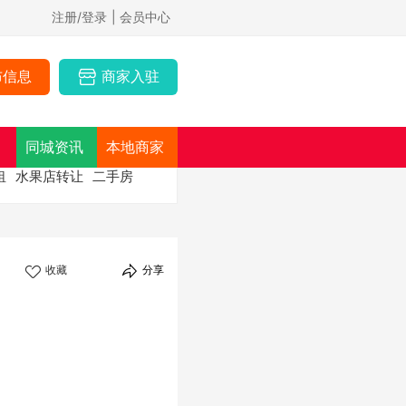
注册/登录
| 会员中心
布信息
商家入驻
同城资讯
本地商家
租
水果店转让
二手房
收藏
分享