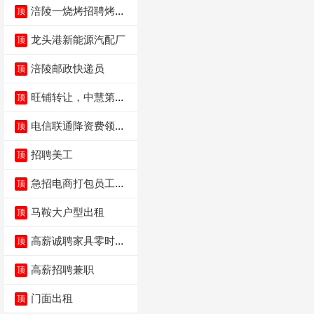
涪陵一烧烤招聘烤工
顶
两名 男女不限
龙头港新能源汽配厂
顶
涪陵邮政快递员
顶
旺铺转让，中慧第一
顶
城火锅店
电信联通降资费领价
顶
值5000电瓶车手
招聘美工
顶
急招电商打包员工作
顶
内容：货品分拣打包
马鞍大户型出租
顶
高薪诚聘家具零时促
顶
销（可日结）
高薪招聘兼职
顶
门面出租
顶