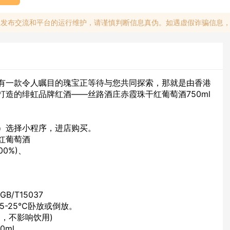
息发布交流和平台的运行维护，请谨慎判断信息真伪。如遇虚假诈骗信息
有一款令人瞩目的瑰宝正等待与您共同探索，那就是由香港
打造的绯虹品牌红酒——丝路酒庄赤霞珠干红葡萄酒750ml
）选择小程序，进店购买。
红葡萄酒
0%)、
B/T15037
5-25℃卧放或倒放。
，不影响饮用)
0ml