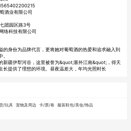
65402200215
葡萄酒业有限公司
七团园区路3号
乡网络科技有限公司
溢的身份为品牌代言，更将她对葡萄酒的热爱和追求融入到
中。
疆伊犁河谷，这里被誉为&quot;塞外江南&quot;，得天
生长提供了理想的环境。昼夜温差大，年均光照时长
货/玩具
宠物及周边
卡/票/卷
服装鞋包/美妆/饰品