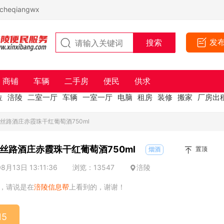
eqiangwx
发
商铺
车辆
二手房
便民
供求
位
涪陵
二室一厅
车辆
一室一厅
电脑
租房
装修
搬家
厂房出
丝路酒庄赤霞珠干红葡萄酒750ml
丝路酒庄赤霞珠干红葡萄酒750ml
置顶
烟酒
月13日 13:11:36
浏览：13547
涪陵
，请说是在
涪陵信息帮
上看到的，谢谢！
15