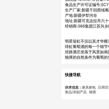
食品生产许可证编号:SC115
生产厂家:新疆干回西域
产地:新疆伊犁河谷
地址:新疆可克达拉市六十
经销商:366集团江苏兴
明星翁虹不仅以其才华横
绯虹葡萄酒的每一个细节
丝路酒庄坐落于风景如画的新
独厚的自然条件为葡萄的
快捷导航
供求信息：
家具家电
日用百
食品/农副产品
烟酒