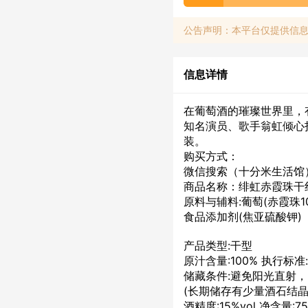
公告声明：本平台仅提供信
信息详情
在葡萄酒的璀璨世界里，
知名演员、歌手翁虹倾心
装。
购买方式：
微信搜索（十分米生活馆
商品名称：绯虹赤霞珠干
原料与辅料:葡萄(赤霞珠10
食品添加剂(焦亚硫酸钾)
产品类型:干型
原汁含量:100% 执行标准:G
储藏条件:避免阳光直射，
(长期储存有少量酒石结晶
酒精度:15%vol 净含量:75