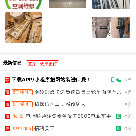
最新信息
置顶 · 效果更好
下载APP/小程序把网站装进口袋！
荐
今天
涪陵邮政快递员送货员三轮车面包车
顶
普工/零时工
今天
都行
招保姆护工，照顾病人
顶
普工/零时工
今天
电信联通降资费领价值5000电瓶车手
顶
小广告
图
今天
招聘美工
顶
互联网/传媒
图
今天