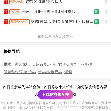
诚招区域事业合伙人
顶
管理/技术
今天
涪陵回收旧手机旧电脑旧衣服
顶
小广告
图
今天
奥园翡翠天辰临街餐饮门面低价转
顶
项目合作/转让
图
今天
让
更多信息请点击分类>>
快捷导航
供求：
家具家电
日用百货/玩具
宠物及周边
卡/票/卷
服装鞋包/美妆/饰品
食品/农副产品
烟酒
|
|
|
如何注册成为本站会员
如何修改个人资料
如何修改信息内容
|
发布广告须知
下载信息帮APP
网站地图
公司名称：重庆涪乐网络科技有限公司 公司地址：重庆市涪陵区新城区聚业大
道11号恒大山水城2栋501 联系电话：13272849992 涪陵信息帮 版权所有