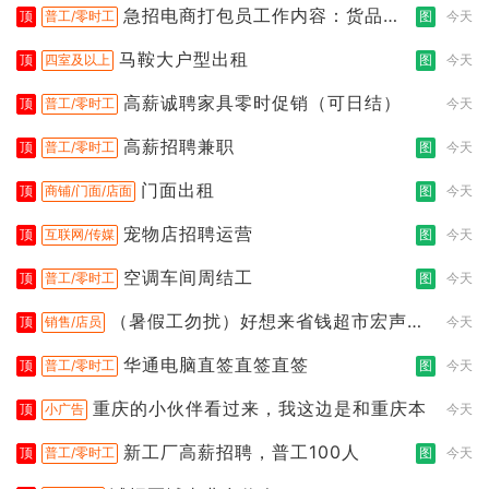
急招电商打包员工作内容：货品分
顶
普工/零时工
图
今天
拣打包
马鞍大户型出租
顶
四室及以上
图
今天
高薪诚聘家具零时促销（可日结）
顶
普工/零时工
今天
高薪招聘兼职
顶
普工/零时工
图
今天
门面出租
顶
商铺/门面/店面
图
今天
宠物店招聘运营
顶
互联网/传媒
图
今天
空调车间周结工
顶
普工/零时工
图
今天
（暑假工勿扰）好想来省钱超市宏声桥
顶
销售/店员
今天
店
华通电脑直签直签直签
顶
普工/零时工
图
今天
重庆的小伙伴看过来，我这边是和重庆本
顶
小广告
今天
新工厂高薪招聘，普工100人
顶
普工/零时工
图
今天