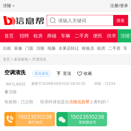
涪陵
注册/登录
首页
招聘
租房
商铺
车辆
二手房
便民
供求
涪陵
出租
装修
门面
涪陵
电脑
水果店转让
检验员
租房
二手房
车
首页
>
家具家电
> 空调清洗
空调清洗
置顶
收藏
家具家电
更新于2026年06月05日 08:30:25
浏览：12334
INFO_6932
涪陵
有效期：已过期
联系时请说是在
涪陵信息帮
上看到的！
|
15023510238
15023510238
拨打电话
复制微信号