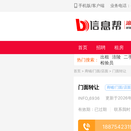
手机版/客户端
业务电话：ch
首页
招聘
租房
出租
涪陵
二
热门搜索：
检验员
首页
>
商铺/门面/店面
> 门面转让
门面转让
商铺/门面/店面
更新于2026年0
INFO_6936
有效期：已过期
联系我时
|
188754231