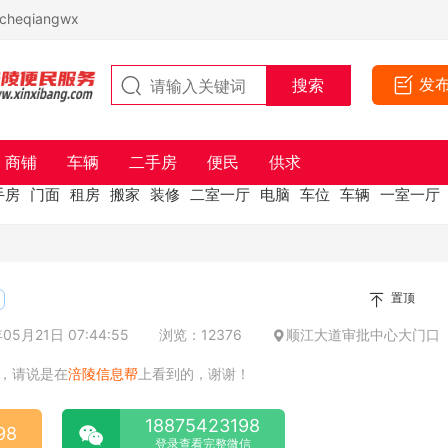
eqiangwx
发
商铺
车辆
二手房
便民
供求
手房
门面
租房
搬家
装修
二室一厅
电脑
车位
车辆
一室一厅
置顶
5月21日 07:44:55
浏览：12376
顺江大道审批中心大门口
，请说是在
涪陵信息帮
上看到的，谢谢！
18875423198
98
登录查看完整微信