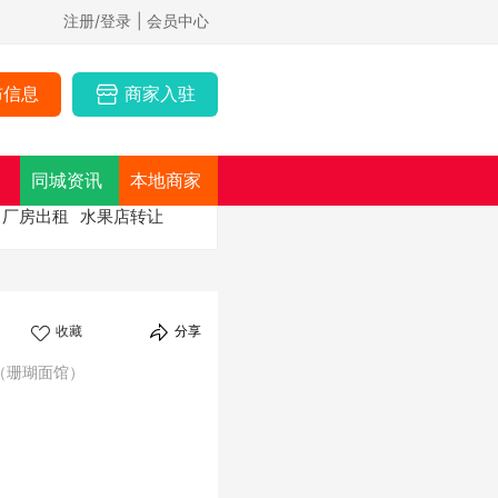
注册/登录
| 会员中心
布信息
商家入驻
同城资讯
本地商家
厂房出租
水果店转让
收藏
分享
（珊瑚面馆）