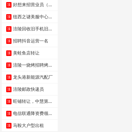
好想来招营业员（不
顶
招暑假工）
纽西之谜美服中心招
顶
聘美容师
涪陵回收旧手机旧电
顶
脑旧衣服
招聘抖音运营一名
顶
美蛙鱼店转让
顶
涪陵一烧烤招聘烤工
顶
两名 男女不限
龙头港新能源汽配厂
顶
涪陵邮政快递员
顶
旺铺转让，中慧第一
顶
城火锅店
电信联通降资费领价
顶
值5000电瓶车手
马鞍大户型出租
顶