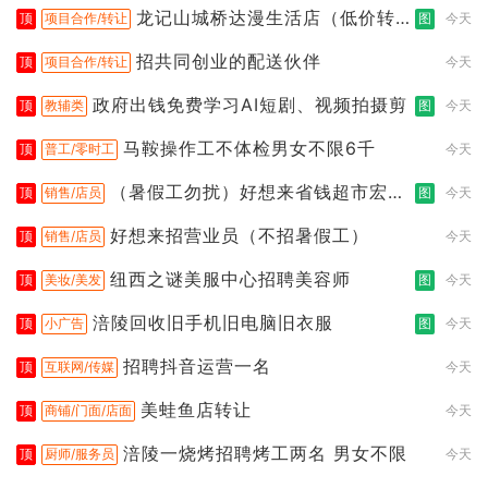
龙记山城桥达漫生活店（低价转
顶
项目合作/转让
图
今天
让）
招共同创业的配送伙伴
顶
项目合作/转让
今天
政府出钱免费学习AI短剧、视频拍摄剪
顶
教辅类
图
今天
马鞍操作工不体检男女不限6千
顶
普工/零时工
今天
（暑假工勿扰）好想来省钱超市宏声
顶
销售/店员
图
今天
桥店
好想来招营业员（不招暑假工）
顶
销售/店员
今天
纽西之谜美服中心招聘美容师
顶
美妆/美发
图
今天
涪陵回收旧手机旧电脑旧衣服
顶
小广告
图
今天
招聘抖音运营一名
顶
互联网/传媒
今天
美蛙鱼店转让
顶
商铺/门面/店面
今天
涪陵一烧烤招聘烤工两名 男女不限
顶
厨师/服务员
今天