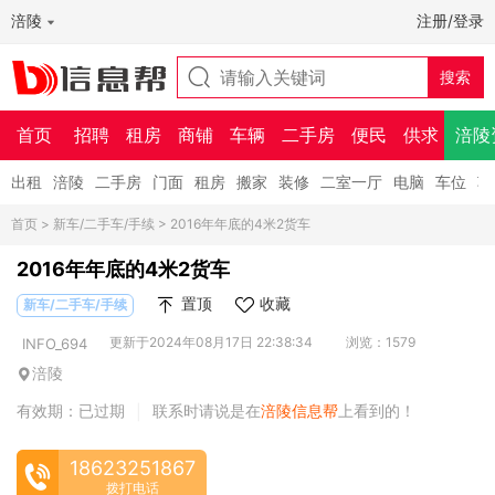
涪陵
注册/登录
首页
招聘
租房
商铺
车辆
二手房
便民
供求
涪陵
出租
涪陵
二手房
门面
租房
搬家
装修
二室一厅
电脑
车位
车
首页
>
新车/二手车/手续
> 2016年年底的4米2货车
2016年年底的4米2货车
置顶
收藏
新车/二手车/手续
更新于2024年08月17日 22:38:34
浏览：1579
INFO_694
涪陵
有效期：已过期
联系时请说是在
涪陵信息帮
上看到的！
|
18623251867
拨打电话