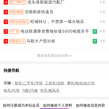
龙头港新能源汽配厂
顶
普工/零时工
今天
涪陵邮政快递员
顶
司机/物流
今天
旺铺转让，中慧第一城火锅店
顶
项目合作/转让
今天
电信联通降资费领价值5000电瓶车手
顶
小广告
图
今天
马鞍大户型出租
顶
四室及以上
图
今天
更多信息请点击分类>>
快捷导航
车辆：
新车/二手车/手续
工程车/农机
摩托/电动/自行车
租车/代驾
汽配/汽修
包车/顺风车
|
|
|
如何注册成为本站会员
如何修改个人资料
如何修改信息内容