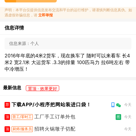
声明：本平台仅提供信息发布交流和平台的运行维护，请谨慎判断信息真伪。如
遇虚假诈骗信息，请
立即举报
信息详情
信息来源：
个人
2016年年底的4米2货车，现在换车了 随时可以来看车 长4
米2 宽2.1米 大运货车 .3.3的排量 100匹马力 拉6吨左右 带
中冷增压！
最新信息
置顶 · 效果更好
下载APP/小程序把网站装进口袋！
荐
今天
工厂手工订单外包
顶
普工/零时工
图
今天
招聘火锅墩子切配
顶
厨师/服务员
今天