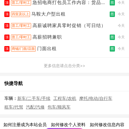
急招电商打包员工作内容：货品分
顶
普工/零时工
图
今天
拣打包
马鞍大户型出租
顶
四室及以上
图
今天
高薪诚聘家具零时促销（可日结）
顶
普工/零时工
今天
高薪招聘兼职
顶
普工/零时工
图
今天
门面出租
顶
商铺/门面/店面
图
今天
更多信息请点击分类>>
快捷导航
车辆：
新车/二手车/手续
工程车/农机
摩托/电动/自行车
租车/代驾
汽配/汽修
包车/顺风车
|
|
|
如何注册成为本站会员
如何修改个人资料
如何修改信息内容