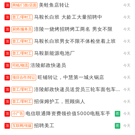
美蛙鱼店转让
顶
商铺/门面/店面
今天
马鞍长白班 大龄工大量招聘中
顶
普工/零时工
今天
涪陵一烧烤招聘烤工两名 男女不限
顶
厨师/服务员
今天
马鞍长白班男女不限不体检坐着上班
顶
普工/零时工
今天
马鞍新能源电池厂
顶
普工/零时工
今天
涪陵邮政快递员
顶
司机/物流
今天
旺铺转让，中慧第一城火锅店
顶
项目合作/转让
今天
涪陵邮政快递员送货员三轮车面包车
顶
普工/零时工
今天
都行
招保姆护工，照顾病人
顶
普工/零时工
今天
电信联通降资费领价值5000电瓶车手
顶
小广告
图
今天
招聘美工
顶
互联网/传媒
图
今天