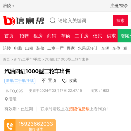
涪陵
注册/登录
首页
招聘
租房
商铺
车辆
二手房
便民
供求
涪陵
涪陵
电脑
出租
装修
二室一厅
搬家
水果店转让
车辆
车位
租
首页
>
新车/二手车/手续
> 汽油四缸1000型三轮车出售
汽油四缸1000型三轮车出售
置顶
收藏
新车/二手车/手续
更新于2024年08月17日 22:47:15
浏览：1683
INFO_695
涪陵
有效期：已过期
联系时请说是在
涪陵信息帮
上看到的！
|
15923662033
拨打电话