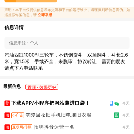
声明：本平台仅提供信息发布交流和平台的运行维护，请谨慎判断信息真伪。如
遇虚假诈骗信息，请
立即举报
信息详情
信息来源：
个人
汽油四缸1000型三轮车，不锈钢货斗，双顶翻斗，斗长2.6
米，宽1.5米，手续齐全，未脱审，协议转让，需要的朋友
请点下方电话联系
最新信息
置顶 · 效果更好
下载APP/小程序把网站装进口袋！
荐
今天
涪陵回收旧手机旧电脑旧衣服
顶
小广告
图
今天
招聘抖音运营一名
顶
互联网/传媒
今天