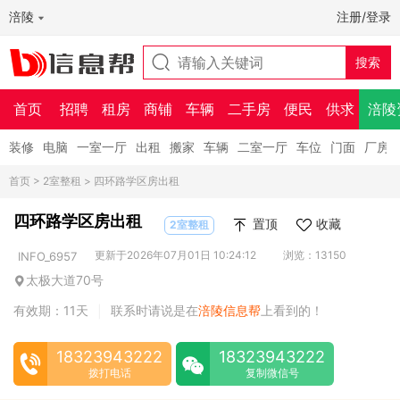
涪陵
注册/登录
首页
招聘
租房
商铺
车辆
二手房
便民
供求
涪陵
装修
电脑
一室一厅
出租
搬家
车辆
二室一厅
车位
门面
厂房
首页
>
2室整租
> 四环路学区房出租
四环路学区房出租
置顶
收藏
2室整租
更新于2026年07月01日 10:24:12
浏览：13150
INFO_6957
太极大道70号
有效期：11天
联系时请说是在
涪陵信息帮
上看到的！
|
18323943222
18323943222
拨打电话
复制微信号