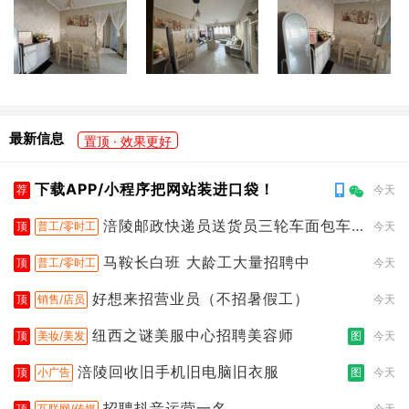
最新信息
置顶 · 效果更好
下载APP/小程序把网站装进口袋！
荐
今天
涪陵邮政快递员送货员三轮车面包车
顶
普工/零时工
今天
都行
马鞍长白班 大龄工大量招聘中
顶
普工/零时工
今天
好想来招营业员（不招暑假工）
顶
销售/店员
今天
纽西之谜美服中心招聘美容师
顶
美妆/美发
图
今天
涪陵回收旧手机旧电脑旧衣服
顶
小广告
图
今天
招聘抖音运营一名
顶
互联网/传媒
今天