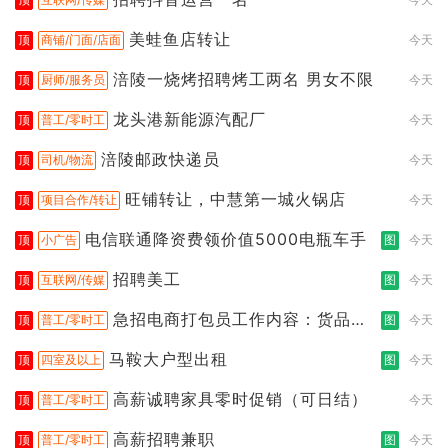
美蛙鱼店转让
顶
商铺/门面/店面
今天
涪陵一烧烤招聘烤工两名 男女不限
顶
厨师/服务员
今天
龙头港新能源汽配厂
顶
普工/零时工
今天
涪陵邮政快递员
顶
司机/物流
今天
旺铺转让，中慧第一城火锅店
顶
项目合作/转让
今天
电信联通降资费领价值5000电瓶车手
顶
小广告
图
今天
招聘美工
顶
互联网/传媒
图
今天
急招电商打包员工作内容：货品分
顶
普工/零时工
图
今天
拣打包
马鞍大户型出租
顶
四室及以上
图
今天
高薪诚聘家具零时促销（可日结）
顶
普工/零时工
今天
高薪招聘兼职
顶
普工/零时工
图
今天