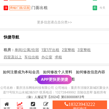
门面出租
顶
商铺/门面/店面
图
今天
更多信息请点击分类>>
快捷导航
租房：
单间/公寓/住宿
1室1厅出租
2室整租
3室整租
四室及以上
车位出租
办公室
求租
|
|
|
如何注册成为本站会员
如何修改个人资料
如何修改信息内容
|
发布广告须知
APP更快更便捷
网站地图
公司名称：重庆涪乐网络科技有限公司 公司地址：重庆市涪陵区新城区聚业大
道11号恒大山水城2栋501 联系电话：13272849992 涪陵信息帮 版权所有
（渝）人服证字【2024】第030000613号
渝ICP备2021010928号-8
18323943222
首页
置顶
管理
发布
拨打电话