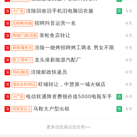
涪陵回收旧手机旧电脑旧衣服
顶
小广告
图
今天
招聘抖音运营一名
顶
互联网/传媒
今天
美蛙鱼店转让
顶
商铺/门面/店面
今天
涪陵一烧烤招聘烤工两名 男女不限
顶
厨师/服务员
今天
龙头港新能源汽配厂
顶
普工/零时工
今天
涪陵邮政快递员
顶
司机/物流
今天
旺铺转让，中慧第一城火锅店
顶
项目合作/转让
今天
电信联通降资费领价值5000电瓶车手
顶
小广告
图
今天
马鞍大户型出租
顶
四室及以上
图
今天
更多信息请点击分类>>