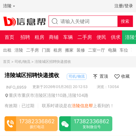
涪陵
注册/登录
首页
招聘
租房
商铺
车辆
二手房
便民
供求
涪陵
出租
涪陵
二手房
门面
租房
搬家
装修
二室一厅
电脑
车位
车
首页
>
司机/物流
> 涪陵城区招聘快递揽收
涪陵城区招聘快递揽收
置顶
收藏
司机/物流
更新于2026年05月26日 20:12:53
浏览：13054
INFO_6959
重庆市重庆市涪陵区涪陵110路,涪陵104路
有效期：已过期
联系时请说是在
涪陵信息帮
上看到的！
|
17382336862
17382336862
拨打电话
复制微信号