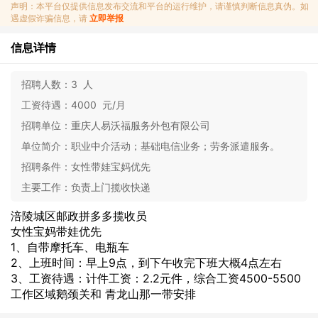
声明：本平台仅提供信息发布交流和平台的运行维护，请谨慎判断信息真伪。如
遇虚假诈骗信息，请
立即举报
信息详情
招聘人数：
3 人
工资待遇：
4000 元/月
招聘单位：
重庆人易沃福服务外包有限公司
单位简介：
职业中介活动；基础电信业务；劳务派遣服务。
招聘条件：
女性带娃宝妈优先
主要工作：
负责上门揽收快递
涪陵城区邮政拼多多揽收员
女性宝妈带娃优先
1、自带摩托车、电瓶车
2、上班时间：早上9点，到下午收完下班大概4点左右
3、工资待遇：计件工资：2.2元件，综合工资4500-5500
工作区域鹅颈关和 青龙山那一带安排