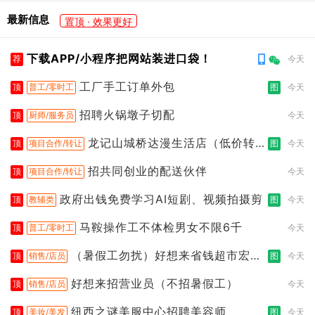
最新信息
置顶 · 效果更好
下载APP/小程序把网站装进口袋！
荐
今天
工厂手工订单外包
顶
普工/零时工
图
今天
招聘火锅墩子切配
顶
厨师/服务员
今天
龙记山城桥达漫生活店（低价转
顶
项目合作/转让
图
今天
让）
招共同创业的配送伙伴
顶
项目合作/转让
今天
政府出钱免费学习AI短剧、视频拍摄剪
顶
教辅类
图
今天
马鞍操作工不体检男女不限6千
顶
普工/零时工
今天
（暑假工勿扰）好想来省钱超市宏声
顶
销售/店员
图
今天
桥店
好想来招营业员（不招暑假工）
顶
销售/店员
今天
纽西之谜美服中心招聘美容师
顶
美妆/美发
图
今天