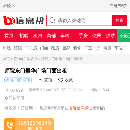
涪陵
注册/登录
首页
招聘
租房
商铺
车辆
二手房
便民
供求
涪陵
出租
涪陵
二手房
门面
租房
搬家
装修
二室一厅
电脑
车位
车
首页
>
商铺/门面/店面
> 师院东门攀华广场门面出租
师院东门攀华广场门面出租
置顶
收藏
商铺/门面/店面
更新于2024年08月17日 23:22:06
浏览：1804
INFO_698
马鞍新区
有效期：已过期
联系时请说是在
涪陵信息帮
上看到的！
|
13512316349
拨打电话