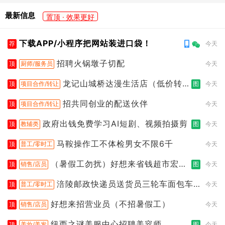
最新信息
置顶 · 效果更好
下载APP/小程序把网站装进口袋！
荐
今天
招聘火锅墩子切配
顶
厨师/服务员
今天
龙记山城桥达漫生活店（低价转
顶
项目合作/转让
图
今天
让）
招共同创业的配送伙伴
顶
项目合作/转让
今天
政府出钱免费学习AI短剧、视频拍摄剪
顶
教辅类
图
今天
马鞍操作工不体检男女不限6千
顶
普工/零时工
今天
（暑假工勿扰）好想来省钱超市宏声
顶
销售/店员
图
今天
桥店
涪陵邮政快递员送货员三轮车面包车
顶
普工/零时工
今天
都行
好想来招营业员（不招暑假工）
顶
销售/店员
今天
纽西之谜美服中心招聘美容师
顶
美妆/美发
图
今天