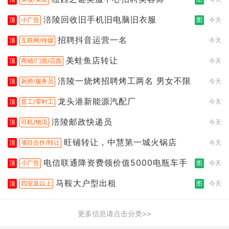
涪陵回收旧手机旧电脑旧衣服
顶
小广告
图
今天
招聘抖音运营一名
顶
互联网/传媒
今天
美蛙鱼店转让
顶
商铺/门面/店面
今天
涪陵一烧烤招聘烤工两名 男女不限
顶
厨师/服务员
今天
龙头港新能源汽配厂
顶
普工/零时工
今天
涪陵邮政快递员
顶
司机/物流
今天
旺铺转让，中慧第一城火锅店
顶
项目合作/转让
今天
电信联通降资费领价值5000电瓶车手
顶
小广告
图
今天
马鞍大户型出租
顶
四室及以上
图
今天
更多信息请点击分类>>