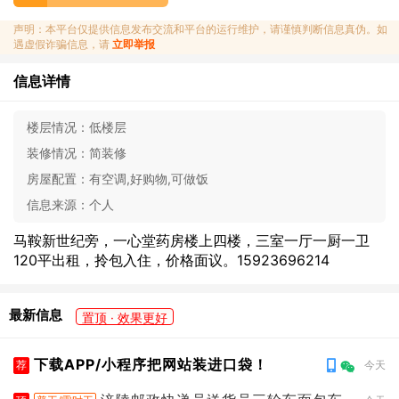
声明：本平台仅提供信息发布交流和平台的运行维护，请谨慎判断信息真伪。如
遇虚假诈骗信息，请
立即举报
信息详情
楼层情况：
低楼层
装修情况：
简装修
房屋配置：
有空调,好购物,可做饭
信息来源：
个人
马鞍新世纪旁，一心堂药房楼上四楼，三室一厅一厨一卫
120平出租，拎包入住，价格面议。15923696214
最新信息
置顶 · 效果更好
下载APP/小程序把网站装进口袋！
荐
今天