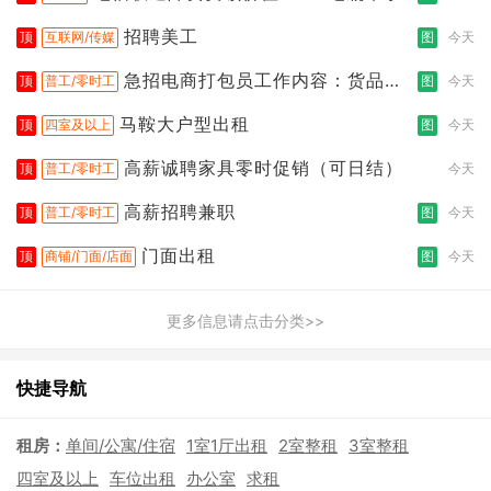
招聘美工
顶
互联网/传媒
图
今天
急招电商打包员工作内容：货品分
顶
普工/零时工
图
今天
拣打包
马鞍大户型出租
顶
四室及以上
图
今天
高薪诚聘家具零时促销（可日结）
顶
普工/零时工
今天
高薪招聘兼职
顶
普工/零时工
图
今天
门面出租
顶
商铺/门面/店面
图
今天
更多信息请点击分类>>
快捷导航
租房：
单间/公寓/住宿
1室1厅出租
2室整租
3室整租
四室及以上
车位出租
办公室
求租