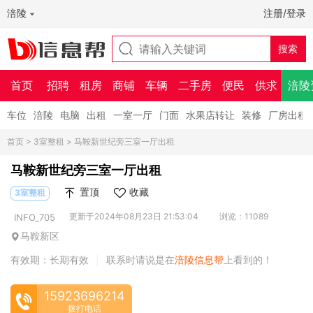
涪陵
注册/登录
首页
招聘
租房
商铺
车辆
二手房
便民
供求
涪陵
车位
涪陵
电脑
出租
一室一厅
门面
水果店转让
装修
厂房出租
首页
>
3室整租
> 马鞍新世纪旁三室一厅出租
马鞍新世纪旁三室一厅出租
置顶
收藏
3室整租
更新于2024年08月23日 21:53:04
浏览：11089
INFO_705
马鞍新区
有效期：长期有效
联系时请说是在
涪陵信息帮
上看到的！
|
15923696214
拨打电话