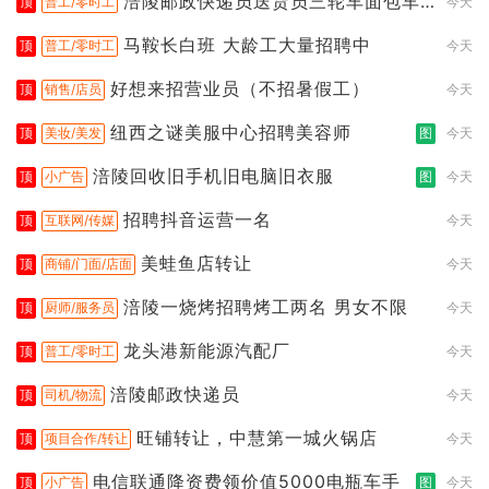
涪陵邮政快递员送货员三轮车面包车
顶
普工/零时工
今天
都行
马鞍长白班 大龄工大量招聘中
顶
普工/零时工
今天
好想来招营业员（不招暑假工）
顶
销售/店员
今天
纽西之谜美服中心招聘美容师
顶
美妆/美发
图
今天
涪陵回收旧手机旧电脑旧衣服
顶
小广告
图
今天
招聘抖音运营一名
顶
互联网/传媒
今天
美蛙鱼店转让
顶
商铺/门面/店面
今天
涪陵一烧烤招聘烤工两名 男女不限
顶
厨师/服务员
今天
龙头港新能源汽配厂
顶
普工/零时工
今天
涪陵邮政快递员
顶
司机/物流
今天
旺铺转让，中慧第一城火锅店
顶
项目合作/转让
今天
电信联通降资费领价值5000电瓶车手
顶
小广告
图
今天