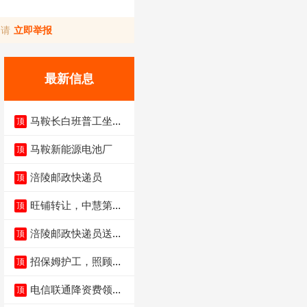
，请
立即举报
最新信息
马鞍长白班普工坐班
顶
4500-5500
马鞍新能源电池厂
顶
涪陵邮政快递员
顶
旺铺转让，中慧第一
顶
城火锅店
涪陵邮政快递员送货
顶
员三轮车面包车都行
招保姆护工，照顾病
顶
人
电信联通降资费领价
顶
值5000电瓶车手