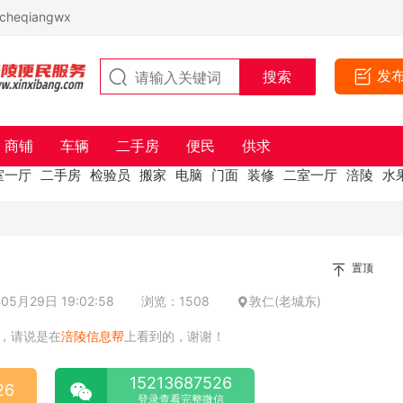
eqiangwx
发
商铺
车辆
二手房
便民
供求
室一厅
二手房
检验员
搬家
电脑
门面
装修
二室一厅
涪陵
水
置顶
5月29日 19:02:58
浏览：1508
敦仁(老城东)
，请说是在
涪陵信息帮
上看到的，谢谢！
15213687526
26
登录查看完整微信