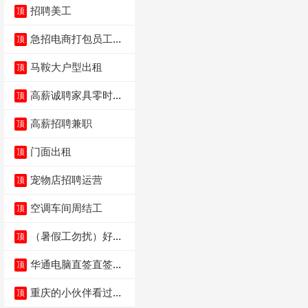
招聘美工
顶
急招电商打包员工作
顶
内容：货品分拣打包
马鞍大户型出租
顶
高薪诚聘家具零时促
顶
销（可日结）
高薪招聘兼职
顶
门面出租
顶
宠物店招聘运营
顶
空调车间周结工
顶
（暑假工勿扰）好想
顶
来省钱超市宏声桥店
华通电脑直签直签直
顶
签
重庆的小伙伴看过
顶
来，我这边是和重庆