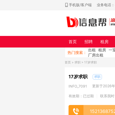
手机版/客户端
业务电话：ch
首页
招聘
租房
出租
租房
一
热门搜索：
厂房出租
首页
>
求职
> 17岁求职
17岁求职
求职
更新于2026年0
INFO_7091
有效期：已过期
联系我时
|
152136875