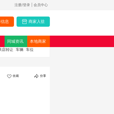
注册/登录
| 会员中心
布信息
商家入驻
同城资讯
本地商家
果店转让
车辆
车位
收藏
分享