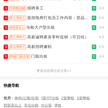
招聘美工
顶
互联网/传媒
图
今天
急招电商打包员工作内容：货品分
顶
普工/零时工
图
今天
拣打包
马鞍大户型出租
顶
四室及以上
图
今天
高薪诚聘家具零时促销（可日结）
顶
普工/零时工
今天
高薪招聘兼职
顶
普工/零时工
图
今天
门面出租
顶
商铺/门面/店面
图
今天
更多信息请点击分类>>
快捷导航
租房：
单间/公寓/住宿
1室1厅出租
2室整租
3室整租
四室及以上
车位出租
办公室
求租