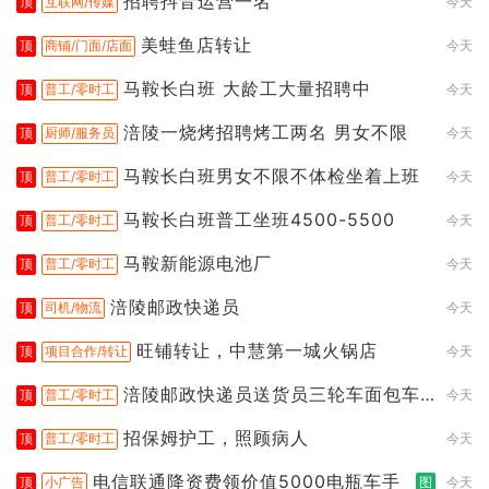
招聘抖音运营一名
顶
互联网/传媒
今天
美蛙鱼店转让
顶
商铺/门面/店面
今天
马鞍长白班 大龄工大量招聘中
顶
普工/零时工
今天
涪陵一烧烤招聘烤工两名 男女不限
顶
厨师/服务员
今天
马鞍长白班男女不限不体检坐着上班
顶
普工/零时工
今天
马鞍长白班普工坐班4500-5500
顶
普工/零时工
今天
马鞍新能源电池厂
顶
普工/零时工
今天
涪陵邮政快递员
顶
司机/物流
今天
旺铺转让，中慧第一城火锅店
顶
项目合作/转让
今天
涪陵邮政快递员送货员三轮车面包车
顶
普工/零时工
今天
都行
招保姆护工，照顾病人
顶
普工/零时工
今天
电信联通降资费领价值5000电瓶车手
顶
小广告
图
今天