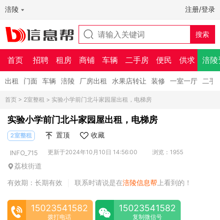
涪陵
注册/登录
首页
招聘
租房
商铺
车辆
二手房
便民
供求
涪陵
出租
门面
车辆
涪陵
厂房出租
水果店转让
装修
一室一厅
二手
首页
>
2室整租
> 实验小学前门北斗家园屋出租，电梯房
实验小学前门北斗家园屋出租，电梯房
置顶
收藏
2室整租
更新于2024年10月10日 14:56:00
浏览：1955
INFO_715
荔枝街道
有效期：长期有效
联系时请说是在
涪陵信息帮
上看到的！
|
15023541582
15023541582
拨打电话
复制微信号