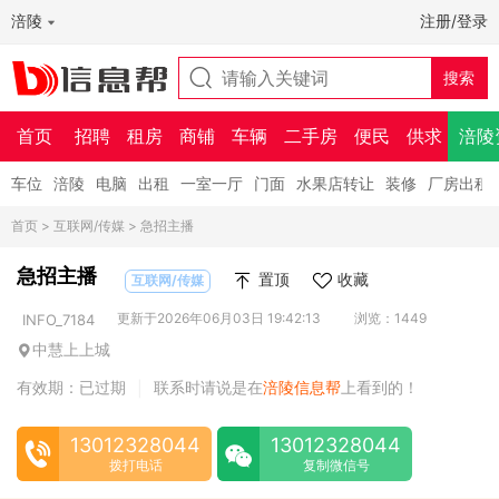
涪陵
注册/登录
首页
招聘
租房
商铺
车辆
二手房
便民
供求
涪陵
车位
涪陵
电脑
出租
一室一厅
门面
水果店转让
装修
厂房出租
首页
>
互联网/传媒
> 急招主播
急招主播
置顶
收藏
互联网/传媒
更新于2026年06月03日 19:42:13
浏览：1449
INFO_7184
中慧上上城
有效期：已过期
联系时请说是在
涪陵信息帮
上看到的！
|
13012328044
13012328044
拨打电话
复制微信号