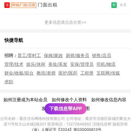
门面出租
顶
商铺/门面/店面
图
今天
更多信息请点击分类>>
快捷导航
招聘：
普工/零时工
保姆/家政
厨师/服务员
销售/店员
管理/技术
娱乐/休闲
美妆/美发
安保/管理员
司机/物流
财会/收银/前台
教培/老师
医护/医药
工程类
互联网/传媒
求职
|
|
|
如何注册成为本站会员
如何修改个人资料
如何修改信息内容
|
发布广告须知
下载信息帮APP
网站地图
公司名称：重庆涪乐网络科技有限公司 公司地址：重庆市涪陵区新城区聚业大
道11号恒大山水城2栋501 联系电话：13272849992 涪陵信息帮 版权所有
（渝）人服证字【2024】第030000613号