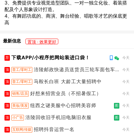
3、免费提供专业视觉造型团队、一对一独立化妆、着装搭
配及个人形象设计打造。
4、有舞蹈功底的、商演、舞台经验、唱歌等才艺的保底更
高
最新信息
置顶 · 效果更好
下载APP/小程序把网站装进口袋！
荐
今天
涪陵邮政快递员送货员三轮车面包车
顶
普工/零时工
今天
都行
马鞍长白班 大龄工大量招聘中
顶
普工/零时工
今天
好想来招营业员（不招暑假工）
顶
销售/店员
今天
纽西之谜美服中心招聘美容师
顶
美妆/美发
图
今天
涪陵回收旧手机旧电脑旧衣服
顶
小广告
图
今天
招聘抖音运营一名
顶
互联网/传媒
今天