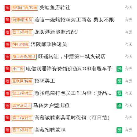
美蛙鱼店转让
顶
商铺/门面/店面
今天
涪陵一烧烤招聘烤工两名 男女不限
顶
厨师/服务员
今天
龙头港新能源汽配厂
顶
普工/零时工
今天
涪陵邮政快递员
顶
司机/物流
今天
旺铺转让，中慧第一城火锅店
顶
项目合作/转让
今天
电信联通降资费领价值5000电瓶车手
顶
小广告
图
今天
招聘美工
顶
互联网/传媒
图
今天
急招电商打包员工作内容：货品分
顶
普工/零时工
图
今天
拣打包
马鞍大户型出租
顶
四室及以上
图
今天
高薪诚聘家具零时促销（可日结）
顶
普工/零时工
今天
高薪招聘兼职
顶
普工/零时工
图
今天