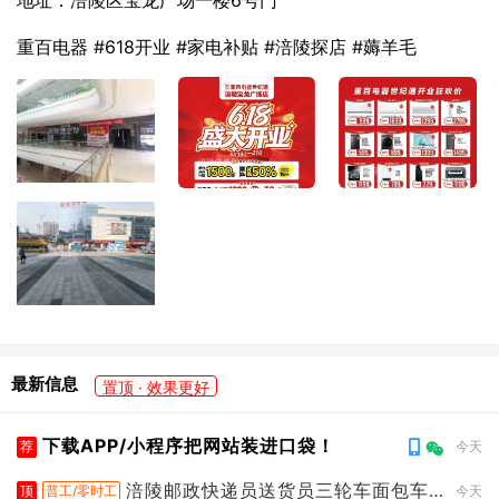
地址：涪陵区宝龙广场一楼6号门
重百电器 #618开业 #家电补贴 #涪陵探店 #薅羊毛
最新信息
置顶 · 效果更好
下载APP/小程序把网站装进口袋！
荐
今天
涪陵邮政快递员送货员三轮车面包车
顶
普工/零时工
今天