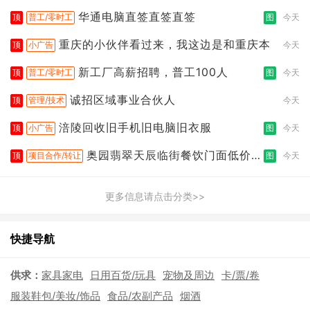
店
华通电脑直签直签直签
顶
普工/零时工
图
今天
重庆的小伙伴看过来，我这边是和重庆本
顶
小广告
今天
新工厂高薪招聘，普工100人
顶
普工/零时工
图
今天
诚招区域事业合伙人
顶
管理/技术
今天
涪陵回收旧手机旧电脑旧衣服
顶
小广告
图
今天
奥园翡翠天辰临街餐饮门面低价转
顶
项目合作/转让
图
今天
让
更多信息请点击分类>>
快捷导航
供求：
家具家电
日用百货/玩具
宠物及周边
卡/票/卷
服装鞋包/美妆/饰品
食品/农副产品
烟酒