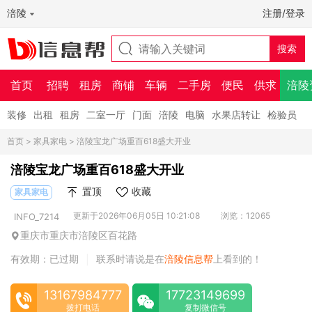
涪陵
注册/登录
首页
招聘
租房
商铺
车辆
二手房
便民
供求
涪陵
装修
出租
租房
二室一厅
门面
涪陵
电脑
水果店转让
检验员
首页
>
家具家电
> 涪陵宝龙广场重百618盛大开业
涪陵宝龙广场重百618盛大开业
置顶
收藏
家具家电
更新于2026年06月05日 10:21:08
浏览：12065
INFO_7214
重庆市重庆市涪陵区百花路
有效期：已过期
联系时请说是在
涪陵信息帮
上看到的！
|
13167984777
17723149699
拨打电话
复制微信号