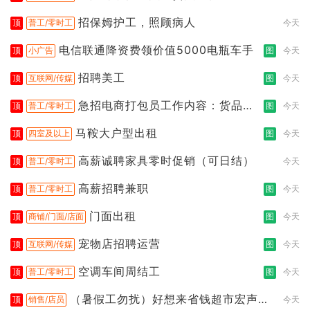
都行
招保姆护工，照顾病人
顶
普工/零时工
今天
电信联通降资费领价值5000电瓶车手
顶
小广告
图
今天
招聘美工
顶
互联网/传媒
图
今天
急招电商打包员工作内容：货品分
顶
普工/零时工
图
今天
拣打包
马鞍大户型出租
顶
四室及以上
图
今天
高薪诚聘家具零时促销（可日结）
顶
普工/零时工
今天
高薪招聘兼职
顶
普工/零时工
图
今天
门面出租
顶
商铺/门面/店面
图
今天
宠物店招聘运营
顶
互联网/传媒
图
今天
空调车间周结工
顶
普工/零时工
图
今天
（暑假工勿扰）好想来省钱超市宏声桥
顶
销售/店员
今天