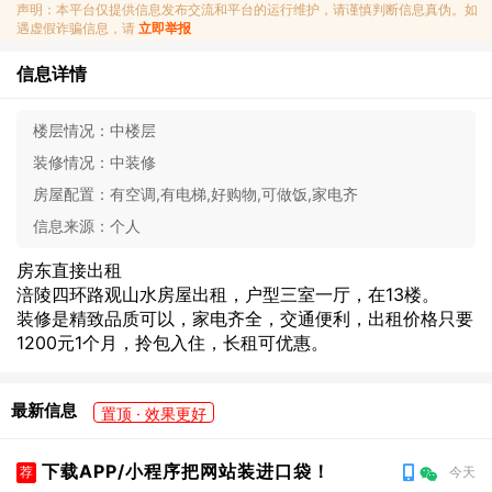
声明：本平台仅提供信息发布交流和平台的运行维护，请谨慎判断信息真伪。如
遇虚假诈骗信息，请
立即举报
信息详情
楼层情况：
中楼层
装修情况：
中装修
房屋配置：
有空调,有电梯,好购物,可做饭,家电齐
信息来源：
个人
房东直接出租
涪陵四环路观山水房屋出租，户型三室一厅，在13楼。
装修是精致品质可以，家电齐全，交通便利，出租价格只要
1200元1个月，拎包入住，长租可优惠。
最新信息
置顶 · 效果更好
下载APP/小程序把网站装进口袋！
荐
今天