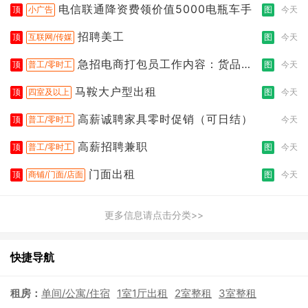
电信联通降资费领价值5000电瓶车手
顶
小广告
图
今天
招聘美工
顶
互联网/传媒
图
今天
急招电商打包员工作内容：货品分
顶
普工/零时工
图
今天
拣打包
马鞍大户型出租
顶
四室及以上
图
今天
高薪诚聘家具零时促销（可日结）
顶
普工/零时工
今天
高薪招聘兼职
顶
普工/零时工
图
今天
门面出租
顶
商铺/门面/店面
图
今天
更多信息请点击分类>>
快捷导航
租房：
单间/公寓/住宿
1室1厅出租
2室整租
3室整租