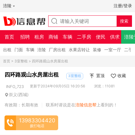
涪陵
注册/登录
首页
招聘
租房
商铺
车辆
二手房
便民
供求
涪陵
出租
门面
车辆
涪陵
厂房出租
水果店转让
装修
一室一厅
二手
首页
>
3室整租
> 四环路观山水房屋出租
四环路观山水房屋出租
置顶
收藏
3室整租
更新于2024年09月05日 16:20:56
浏览：11081
INFO_723
崇义(西城)
有效期：长期有效
联系时请说是在
涪陵信息帮
上看到的！
|
13983304420
拨打电话