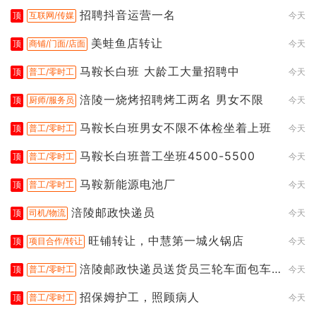
招聘抖音运营一名
顶
互联网/传媒
今天
美蛙鱼店转让
顶
商铺/门面/店面
今天
马鞍长白班 大龄工大量招聘中
顶
普工/零时工
今天
涪陵一烧烤招聘烤工两名 男女不限
顶
厨师/服务员
今天
马鞍长白班男女不限不体检坐着上班
顶
普工/零时工
今天
马鞍长白班普工坐班4500-5500
顶
普工/零时工
今天
马鞍新能源电池厂
顶
普工/零时工
今天
涪陵邮政快递员
顶
司机/物流
今天
旺铺转让，中慧第一城火锅店
顶
项目合作/转让
今天
涪陵邮政快递员送货员三轮车面包车
顶
普工/零时工
今天
都行
招保姆护工，照顾病人
顶
普工/零时工
今天