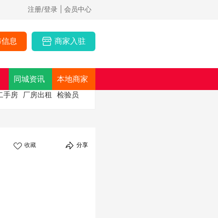
注册/登录
| 会员中心
布信息
商家入驻
同城资讯
本地商家
二手房
厂房出租
检验员
收藏
分享