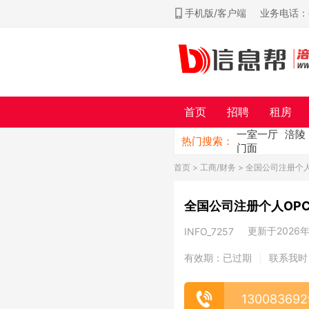
手机版/客户端
业务电话：ch
首页
招聘
租房
一室一厅
涪陵
热门搜索：
门面
首页
>
工商/财务
> 全国公司注册个
全国公司注册个人OP
更新于2026年0
INFO_7257
有效期：已过期
联系我时
|
130083692