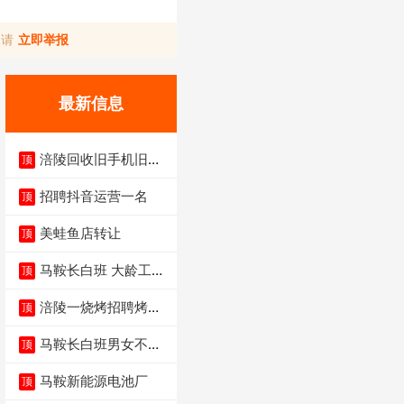
，请
立即举报
最新信息
涪陵回收旧手机旧电
顶
脑旧衣服
招聘抖音运营一名
顶
美蛙鱼店转让
顶
马鞍长白班 大龄工大
顶
量招聘中
涪陵一烧烤招聘烤工
顶
两名 男女不限
马鞍长白班男女不限
顶
不体检坐着上班
马鞍新能源电池厂
顶