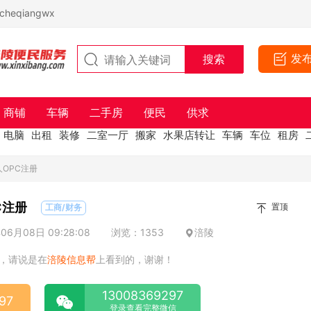
eqiangwx
发
商铺
车辆
二手房
便民
供求
电脑
出租
装修
二室一厅
搬家
水果店转让
车辆
车位
租房
人OPC注册
C注册
置顶
工商/财务
6月08日 09:28:08
浏览：1353
涪陵
，请说是在
涪陵信息帮
上看到的，谢谢！
13008369297
97
登录查看完整微信