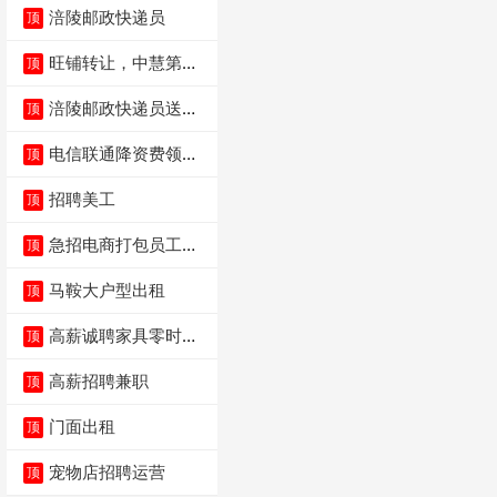
涪陵邮政快递员
顶
旺铺转让，中慧第一
顶
城火锅店
涪陵邮政快递员送货
顶
员三轮车面包车都行
电信联通降资费领价
顶
值5000电瓶车手
招聘美工
顶
急招电商打包员工作
顶
内容：货品分拣打包
马鞍大户型出租
顶
高薪诚聘家具零时促
顶
销（可日结）
高薪招聘兼职
顶
门面出租
顶
宠物店招聘运营
顶