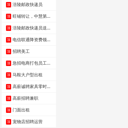
涪陵邮政快递员
顶
旺铺转让，中慧第一
顶
城火锅店
涪陵邮政快递员送货
顶
员三轮车面包车都行
电信联通降资费领价
顶
值5000电瓶车手
招聘美工
顶
急招电商打包员工作
顶
内容：货品分拣打包
马鞍大户型出租
顶
高薪诚聘家具零时促
顶
销（可日结）
高薪招聘兼职
顶
门面出租
顶
宠物店招聘运营
顶