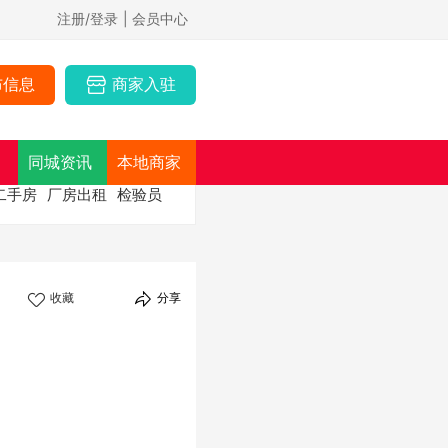
注册/登录
| 会员中心
布信息
商家入驻
同城资讯
本地商家
二手房
厂房出租
检验员
收藏
分享