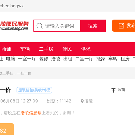
eqiangwx
发
商铺
车辆
二手房
便民
供求
让
电脑
一室一厅
装修
涪陵
出租
二室一厅
搬家
车辆
租房
回收二手鞋，一鞋一价
一价
置顶
服装鞋包/美妆/饰品
6月08日 12:27:09
浏览：11142
涪陵
，请说是在
涪陵信息帮
上看到的，谢谢！
82