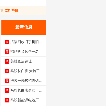
，请
立即举报
最新信息
涪陵回收旧手机旧电
顶
脑旧衣服
招聘抖音运营一名
顶
美蛙鱼店转让
顶
马鞍长白班 大龄工大
顶
量招聘中
涪陵一烧烤招聘烤工
顶
两名 男女不限
马鞍长白班男女不限
顶
不体检坐着上班
马鞍新能源电池厂
顶