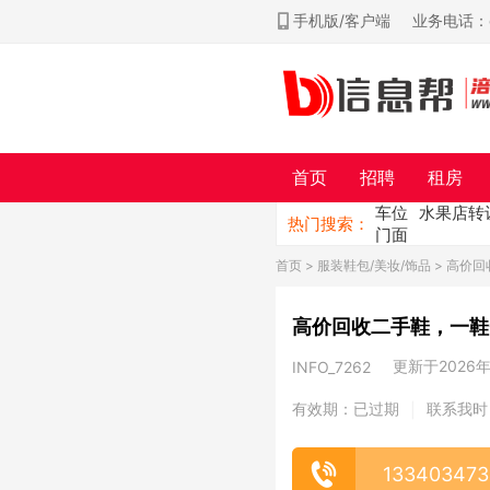
手机版/客户端
业务电话：ch
首页
招聘
租房
车位
水果店转
热门搜索：
门面
首页
>
服装鞋包/美妆/饰品
> 高价
高价回收二手鞋，一鞋
更新于2026年0
INFO_7262
有效期：已过期
联系我时
|
133403473