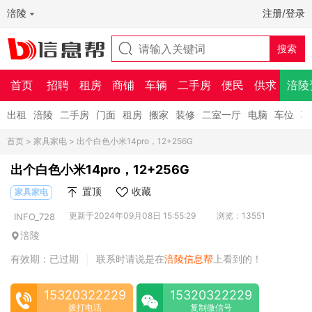
涪陵
注册/登录
首页
招聘
租房
商铺
车辆
二手房
便民
供求
涪陵
出租
涪陵
二手房
门面
租房
搬家
装修
二室一厅
电脑
车位
车
首页
>
家具家电
> 出个白色小米14pro，12+256G
出个白色小米14pro，12+256G
置顶
收藏
家具家电
更新于2024年09月08日 15:55:29
浏览：13551
INFO_728
涪陵
有效期：已过期
联系时请说是在
涪陵信息帮
上看到的！
|
15320322229
15320322229
拨打电话
复制微信号