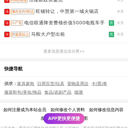
旺铺转让，中慧第一城火锅店
顶
项目合作/转让
今天
电信联通降资费领价值5000电瓶车手
顶
小广告
图
今天
马鞍大户型出租
顶
四室及以上
图
今天
更多信息请点击分类>>
快捷导航
供求：
家具家电
日用百货/玩具
宠物及周边
卡/票/卷
服装鞋包/美妆/饰品
食品/农副产品
烟酒
|
|
|
如何注册成为本站会员
如何修改个人资料
如何修改信息内容
|
发布广告须知
APP更快更便捷
网站地图