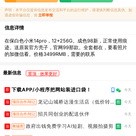
声明：本平台仅提供信息发布交流和平台的运行维护，请谨慎判断信息真伪。如
遇虚假诈骗信息，请
立即举报
信息详情
在保白色小米14pro，12+256G。成色98新，正常使用痕
迹。送原装官方壳子，官网99那款。全套都在，要看照片
的加微信看。价格3499RMB，需要的联系
最新信息
置顶 · 效果更好
下载APP/小程序把网站装进口袋！
荐
今天
龙记山城桥达漫生活店（低价转
顶
项目合作/转让
图
今天
让）
招共同创业的配送伙伴
顶
项目合作/转让
今天
政府出钱免费学习AI短剧、视频拍摄剪
顶
教辅类
图
今天