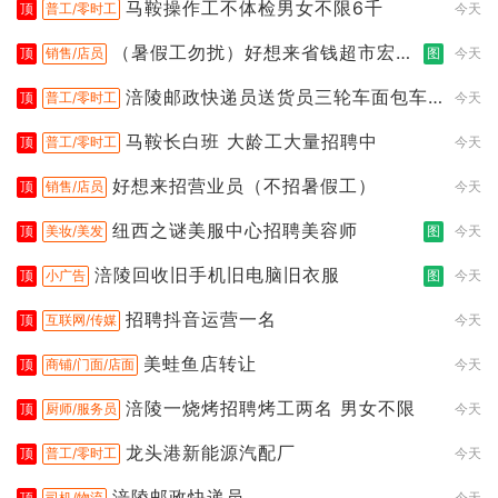
马鞍操作工不体检男女不限6千
顶
普工/零时工
今天
（暑假工勿扰）好想来省钱超市宏声
顶
销售/店员
图
今天
桥店
涪陵邮政快递员送货员三轮车面包车
顶
普工/零时工
今天
都行
马鞍长白班 大龄工大量招聘中
顶
普工/零时工
今天
好想来招营业员（不招暑假工）
顶
销售/店员
今天
纽西之谜美服中心招聘美容师
顶
美妆/美发
图
今天
涪陵回收旧手机旧电脑旧衣服
顶
小广告
图
今天
招聘抖音运营一名
顶
互联网/传媒
今天
美蛙鱼店转让
顶
商铺/门面/店面
今天
涪陵一烧烤招聘烤工两名 男女不限
顶
厨师/服务员
今天
龙头港新能源汽配厂
顶
普工/零时工
今天
涪陵邮政快递员
顶
司机/物流
今天