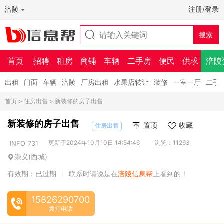
涪陵
注册/登录
首页
招聘
租房
商铺
车辆
二手房
便民
供求
涪陵
出租
门面
车辆
涪陵
厂房出租
水果店转让
装修
一室一厅
二手
首页
>
住房出售
> 新装修的房子出售
新装修的房子出售
置顶
收藏
住房出售
更新于2024年10月10日 14:54:46
浏览：11263
INFO_731
崇义(西城)
有效期：已过期
联系时请说是在
涪陵信息帮
上看到的！
|
15826290700
拨打电话