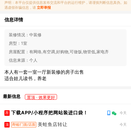
声明：本平台仅提供信息发布交流和平台的运行维护，请谨慎判断信息真伪。如
遇虚假诈骗信息，请
立即举报
信息详情
装修情况：
中装修
房型：
1室
房屋配置：
有网络,有空调,好购物,可做饭,物管低,家电齐
信息来源：
个人
本人有一套一室一厅新装修的房子出售
适合娃儿读书，养老
最新信息
置顶 · 效果更好
下载APP/小程序把网站装进口袋！
荐
今天
美蛙鱼店转让
顶
商铺/门面/店面
今天