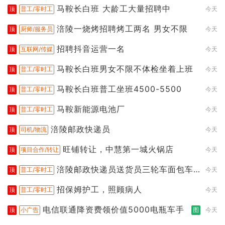
马鞍长白班 大龄工大量招聘中
顶
普工/零时工
今天
涪陵一烧烤招聘烤工两名 男女不限
顶
厨师/服务员
今天
招聘抖音运营一名
顶
互联网/传媒
今天
马鞍长白班男女不限不体检坐着上班
顶
普工/零时工
今天
马鞍长白班普工坐班4500-5500
顶
普工/零时工
今天
马鞍新能源电池厂
顶
普工/零时工
今天
涪陵邮政快递员
顶
司机/物流
今天
旺铺转让，中慧第一城火锅店
顶
项目合作/转让
今天
涪陵邮政快递员送货员三轮车面包车
顶
普工/零时工
今天
都行
招保姆护工，照顾病人
顶
普工/零时工
今天
电信联通降资费领价值5000电瓶车手
顶
小广告
图
今天