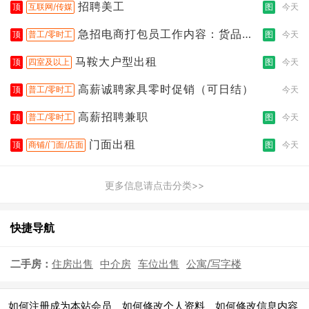
招聘美工
顶
互联网/传媒
图
今天
急招电商打包员工作内容：货品分
顶
普工/零时工
图
今天
拣打包
马鞍大户型出租
顶
四室及以上
图
今天
高薪诚聘家具零时促销（可日结）
顶
普工/零时工
今天
高薪招聘兼职
顶
普工/零时工
图
今天
门面出租
顶
商铺/门面/店面
图
今天
更多信息请点击分类>>
快捷导航
二手房：
住房出售
中介房
车位出售
公寓/写字楼
|
|
|
如何注册成为本站会员
如何修改个人资料
如何修改信息内容