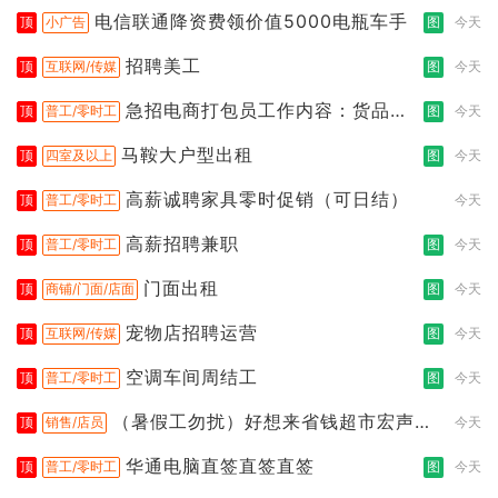
电信联通降资费领价值5000电瓶车手
顶
小广告
图
今天
招聘美工
顶
互联网/传媒
图
今天
急招电商打包员工作内容：货品分
顶
普工/零时工
图
今天
拣打包
马鞍大户型出租
顶
四室及以上
图
今天
高薪诚聘家具零时促销（可日结）
顶
普工/零时工
今天
高薪招聘兼职
顶
普工/零时工
图
今天
门面出租
顶
商铺/门面/店面
图
今天
宠物店招聘运营
顶
互联网/传媒
图
今天
空调车间周结工
顶
普工/零时工
图
今天
（暑假工勿扰）好想来省钱超市宏声桥
顶
销售/店员
今天
店
华通电脑直签直签直签
顶
普工/零时工
图
今天