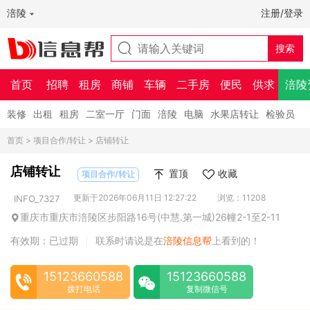
涪陵
注册/登录
首页
招聘
租房
商铺
车辆
二手房
便民
供求
涪陵
装修
出租
租房
二室一厅
门面
涪陵
电脑
水果店转让
检验员
首页
>
项目合作/转让
> 店铺转让
店铺转让
置顶
收藏
项目合作/转让
更新于2026年06月11日 12:27:22
浏览：11208
INFO_7327
重庆市重庆市涪陵区步阳路16号(中慧.第一城)26幢2-1至2-11
有效期：已过期
联系时请说是在
涪陵信息帮
上看到的！
|
15123660588
15123660588
拨打电话
复制微信号