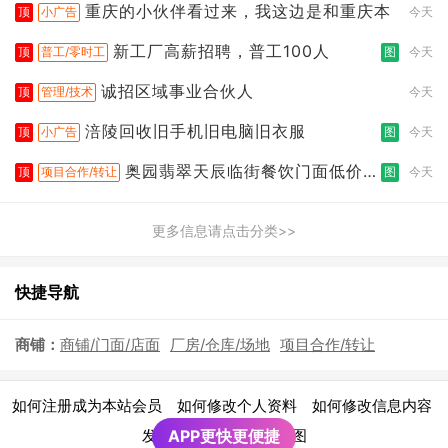
重庆的小伙伴看过来，我这边是和重庆本
顶
小广告
今天
新工厂高薪招聘，普工100人
顶
普工/零时工
图
今天
诚招区域事业合伙人
顶
管理/技术
今天
涪陵回收旧手机旧电脑旧衣服
顶
小广告
图
今天
奥园翡翠天辰临街餐饮门面低价转
顶
项目合作/转让
图
今天
让
更多信息请点击分类>>
快捷导航
商铺：
商铺/门面/店面
厂房/仓库/场地
项目合作/转让
|
|
|
如何注册成为本站会员
如何修改个人资料
如何修改信息内容
|
发布广告须知
APP更快更便捷
网站地图