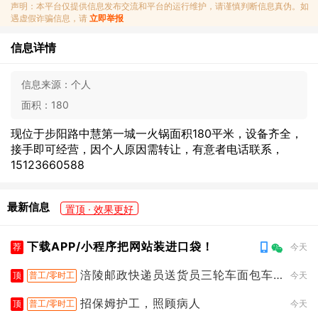
声明：本平台仅提供信息发布交流和平台的运行维护，请谨慎判断信息真伪。如
遇虚假诈骗信息，请
立即举报
信息详情
信息来源：
个人
面积：
180
现位于步阳路中慧第一城一火锅面积180平米，设备齐全，
接手即可经营，因个人原因需转让，有意者电话联系，
15123660588
最新信息
置顶 · 效果更好
下载APP/小程序把网站装进口袋！
荐
今天
涪陵邮政快递员送货员三轮车面包车
顶
普工/零时工
今天
都行
招保姆护工，照顾病人
顶
普工/零时工
今天