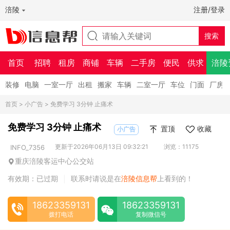
涪陵
注册/登录
首页
招聘
租房
商铺
车辆
二手房
便民
供求
涪陵
装修
电脑
一室一厅
出租
搬家
车辆
二室一厅
车位
门面
厂房
首页
>
小广告
> 免费学习 3分钟 止痛术
免费学习 3分钟 止痛术
置顶
收藏
小广告
更新于2026年06月13日 09:32:21
浏览：11175
INFO_7356
重庆涪陵客运中心公交站
有效期：已过期
联系时请说是在
涪陵信息帮
上看到的！
|
18623359131
18623359131
拨打电话
复制微信号