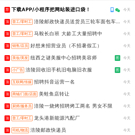
下载APP/小程序把网站装进口袋！
荐
今天
涪陵邮政快递员送货员三轮车面包车
顶
普工/零时工
今天
都行
马鞍长白班 大龄工大量招聘中
顶
普工/零时工
今天
好想来招营业员（不招暑假工）
顶
销售/店员
今天
纽西之谜美服中心招聘美容师
顶
美妆/美发
图
今天
涪陵回收旧手机旧电脑旧衣服
顶
小广告
图
今天
招聘抖音运营一名
顶
互联网/传媒
今天
美蛙鱼店转让
顶
商铺/门面/店面
今天
涪陵一烧烤招聘烤工两名 男女不限
顶
厨师/服务员
今天
龙头港新能源汽配厂
顶
普工/零时工
今天
涪陵邮政快递员
顶
司机/物流
今天