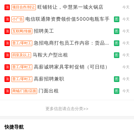
旺铺转让，中慧第一城火锅店
顶
项目合作/转让
今天
电信联通降资费领价值5000电瓶车手
顶
小广告
图
今天
招聘美工
顶
互联网/传媒
图
今天
急招电商打包员工作内容：货品分
顶
普工/零时工
图
今天
拣打包
马鞍大户型出租
顶
四室及以上
图
今天
高薪诚聘家具零时促销（可日结）
顶
普工/零时工
今天
高薪招聘兼职
顶
普工/零时工
图
今天
门面出租
顶
商铺/门面/店面
图
今天
更多信息请点击分类>>
快捷导航