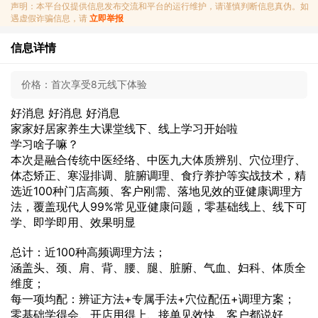
声明：本平台仅提供信息发布交流和平台的运行维护，请谨慎判断信息真伪。如
遇虚假诈骗信息，请
立即举报
信息详情
价格：
首次享受8元线下体验
好消息 好消息 好消息
家家好居家养生大课堂线下、线上学习开始啦
学习啥子嘛？
本次是融合传统中医经络、中医九大体质辨别、穴位理疗、
体态矫正、寒湿排调、脏腑调理、食疗养护等实战技术，精
选近100种门店高频、客户刚需、落地见效的亚健康调理方
法，覆盖现代人99%常见亚健康问题，零基础线上、线下可
学、即学即用、效果明显
总计：近100种高频调理方法；
涵盖头、颈、肩、背、腰、腿、脏腑、气血、妇科、体质全
维度；
每一项均配：辨证方法+专属手法+穴位配伍+调理方案；
零基础学得会、开店用得上、接单见效快、客户都说好