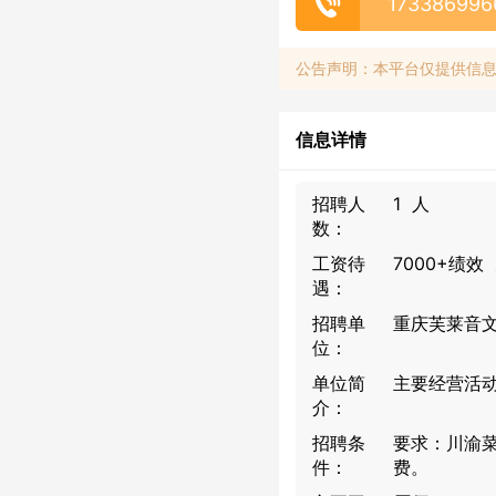
173386996
公告声明：本平台仅提供信
信息详情
招聘人
1 人
数：
工资待
7000+绩效
遇：
招聘单
重庆芙莱音
位：
单位简
主要经营活
介：
招聘条
要求：川渝
件：
费。