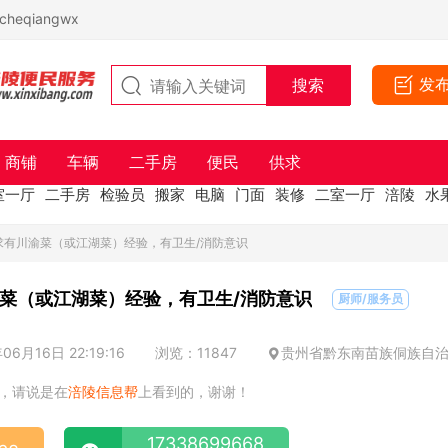
eqiangwx
发
商铺
车辆
二手房
便民
供求
室一厅
二手房
检验员
搬家
电脑
门面
装修
二室一厅
涪陵
水
求有川渝菜（或江湖菜）经验，有卫生/消防意识
菜（或江湖菜）经验，有卫生/消防意识
厨师/服务员
6月16日 22:19:16
浏览：11847
贵州省黔东南苗族侗族自
，请说是在
涪陵信息帮
上看到的，谢谢！
17338699668