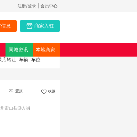
注册/登录
| 会员中心
布信息
商家入驻
同城资讯
本地商家
果店转让
车辆
车位
置顶
收藏
治州雷山县游方街