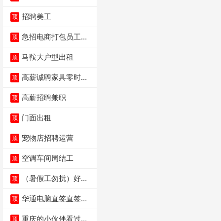
值5000电瓶车手
招聘美工
顶
急招电商打包员工作
顶
内容：货品分拣打包
马鞍大户型出租
顶
高薪诚聘家具零时促
顶
销（可日结）
高薪招聘兼职
顶
门面出租
顶
宠物店招聘运营
顶
空调车间周结工
顶
（暑假工勿扰）好想
顶
来省钱超市宏声桥店
华通电脑直签直签直
顶
签
重庆的小伙伴看过
顶