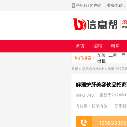
手机版/客户端
业务电话：ch
首页
招聘
租房
车位
二室一厅
热门搜索：
出租
首页
>
项目合作/转让
> 解酒护肝美
解酒护肝美容饮品招商
更新于2024年09
INFO_743
有效期：长期有效
联系我
|
139833305