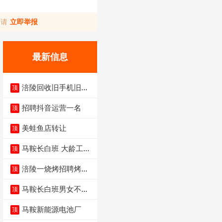
，请
立即举报
最新信息
涪陵回收旧手机旧电
顶
脑旧衣服
招聘抖音运营一名
顶
美蛙鱼店转让
顶
马鞍长白班 大龄工大
顶
量招聘中
涪陵一烧烤招聘烤工
顶
两名 男女不限
马鞍长白班男女不限
顶
不体检坐着上班
马鞍新能源电池厂
顶