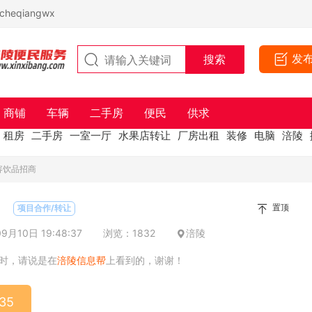
eqiangwx
发
商铺
车辆
二手房
便民
供求
租房
二手房
一室一厅
水果店转让
厂房出租
装修
电脑
涪陵
容饮品招商
置顶
项目合作/转让
月10日 19:48:37
浏览：1832
涪陵
时，请说是在
涪陵信息帮
上看到的，谢谢！
35