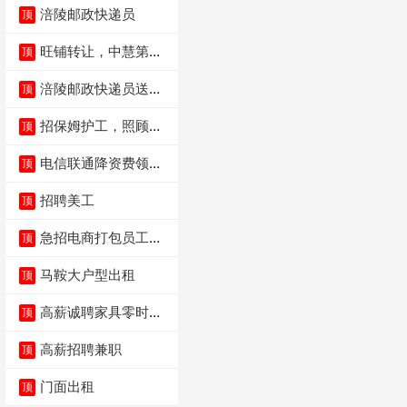
涪陵邮政快递员
顶
旺铺转让，中慧第一
顶
城火锅店
涪陵邮政快递员送货
顶
员三轮车面包车都行
招保姆护工，照顾病
顶
人
电信联通降资费领价
顶
值5000电瓶车手
招聘美工
顶
急招电商打包员工作
顶
内容：货品分拣打包
马鞍大户型出租
顶
高薪诚聘家具零时促
顶
销（可日结）
高薪招聘兼职
顶
门面出租
顶