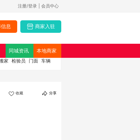
注册/登录
| 会员中心
布信息
商家入驻
同城资讯
本地商家
搬家
检验员
门面
车辆
收藏
分享