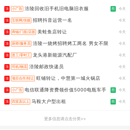
涪陵回收旧手机旧电脑旧衣服
顶
小广告
图
今天
招聘抖音运营一名
顶
互联网/传媒
今天
美蛙鱼店转让
顶
商铺/门面/店面
今天
涪陵一烧烤招聘烤工两名 男女不限
顶
厨师/服务员
今天
龙头港新能源汽配厂
顶
普工/零时工
今天
涪陵邮政快递员
顶
司机/物流
今天
旺铺转让，中慧第一城火锅店
顶
项目合作/转让
今天
电信联通降资费领价值5000电瓶车手
顶
小广告
图
今天
马鞍大户型出租
顶
四室及以上
图
今天
更多信息请点击分类>>