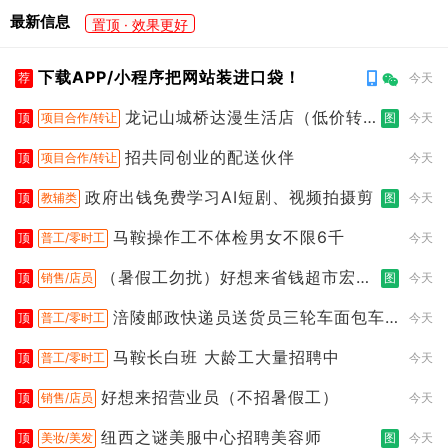
最新信息
置顶 · 效果更好
下载APP/小程序把网站装进口袋！
荐
今天
龙记山城桥达漫生活店（低价转
顶
项目合作/转让
图
今天
让）
招共同创业的配送伙伴
顶
项目合作/转让
今天
政府出钱免费学习AI短剧、视频拍摄剪
顶
教辅类
图
今天
马鞍操作工不体检男女不限6千
顶
普工/零时工
今天
（暑假工勿扰）好想来省钱超市宏声
顶
销售/店员
图
今天
桥店
涪陵邮政快递员送货员三轮车面包车
顶
普工/零时工
今天
都行
马鞍长白班 大龄工大量招聘中
顶
普工/零时工
今天
好想来招营业员（不招暑假工）
顶
销售/店员
今天
纽西之谜美服中心招聘美容师
顶
美妆/美发
图
今天