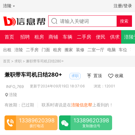
涪陵
注册/登录
首页
招聘
租房
商铺
车辆
二手房
便民
供求
涪陵
出租
涪陵
二手房
门面
租房
搬家
装修
二室一厅
电脑
车位
车
首页
>
求职
> 兼职带车司机日结280+
兼职带车司机日结280+
置顶
收藏
求职
更新于2024年09月19日 18:37:06
浏览：12001
INFO_769
涪陵
有效期：已过期
联系时请说是在
涪陵信息帮
上看到的！
|
13389620398
13389620398
拨打电话
复制微信号