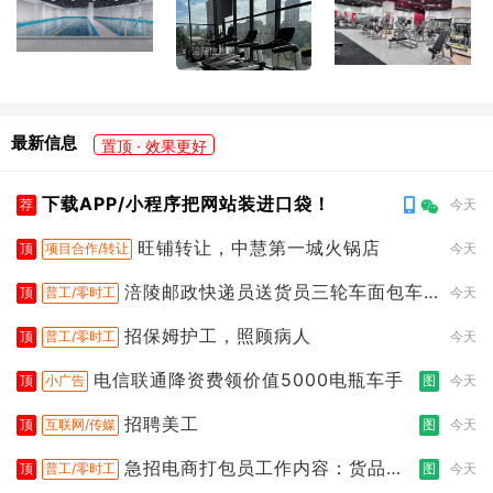
最新信息
置顶 · 效果更好
下载APP/小程序把网站装进口袋！
荐
今天
旺铺转让，中慧第一城火锅店
顶
项目合作/转让
今天
涪陵邮政快递员送货员三轮车面包车
顶
普工/零时工
今天
都行
招保姆护工，照顾病人
顶
普工/零时工
今天
电信联通降资费领价值5000电瓶车手
顶
小广告
图
今天
招聘美工
顶
互联网/传媒
图
今天
急招电商打包员工作内容：货品分
顶
普工/零时工
图
今天
拣打包