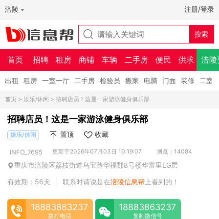
涪陵
注册/登录
首页
招聘
租房
商铺
车辆
二手房
便民
供求
涪陵
出租
租房
一室一厅
二手房
检验员
搬家
电脑
门面
装修
二室
首页
>
娱乐/休闲
> 招聘店员！这是一家游泳健身俱乐部
招聘店员！这是一家游泳健身俱乐部
置顶
收藏
娱乐/休闲
更新于2026年07月03日 10:19:07
浏览：14084
INFO_7695
重庆市涪陵区荔枝街道乌宝路华福郡8号楼华富里LG层
有效期：56天
联系时请说是在
涪陵信息帮
上看到的！
|
18883863237
18883863237
拨打电话
复制微信号