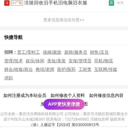
涪陵回收旧手机旧电脑旧衣服
顶
小广告
图
今天
更多信息请点击分类>>
快捷导航
招聘：
普工/零时工
保姆/家政
厨师/服务员
销售/店员
管理/技术
娱乐/休闲
美妆/美发
安保/管理员
司机/物流
财会/收银/前台
教培/老师
医护/医药
工程类
互联网/传媒
求职
|
|
|
如何注册成为本站会员
如何修改个人资料
如何修改信息内容
|
发布广告须知
APP更快更便捷
网站地图
公司名称：重庆涪乐网络科技有限公司 公司地址：重庆市涪陵区新城区聚业大
道11号恒大山水城2栋501 联系电话：13272849992 涪陵信息帮 版权所有
（渝）人服证字【2024】第030000613号