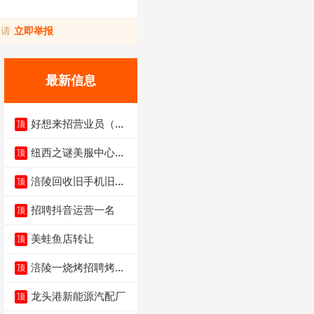
，请
立即举报
最新信息
好想来招营业员（不
顶
招暑假工）
纽西之谜美服中心招
顶
聘美容师
涪陵回收旧手机旧电
顶
脑旧衣服
招聘抖音运营一名
顶
美蛙鱼店转让
顶
涪陵一烧烤招聘烤工
顶
两名 男女不限
龙头港新能源汽配厂
顶