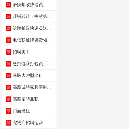
涪陵邮政快递员
顶
旺铺转让，中慧第一
顶
城火锅店
涪陵邮政快递员送货
顶
员三轮车面包车都行
电信联通降资费领价
顶
值5000电瓶车手
招聘美工
顶
急招电商打包员工作
顶
内容：货品分拣打包
马鞍大户型出租
顶
高薪诚聘家具零时促
顶
销（可日结）
高薪招聘兼职
顶
门面出租
顶
宠物店招聘运营
顶