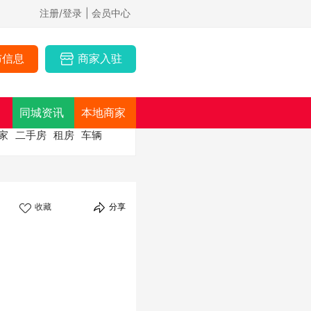
注册/登录
| 会员中心
布信息
商家入驻
同城资讯
本地商家
家
二手房
租房
车辆
收藏
分享