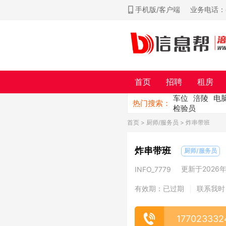
手机版/客户端
业务电话：ch
首页
招聘
租房
车位
涪陵
电
热门搜索：
检验员
首页
>
厨师/服务员
> 炸串带班
炸串带班
厨师/服务员
更新于2026年0
INFO_7779
有效期：已过期
联系我时
|
177023332