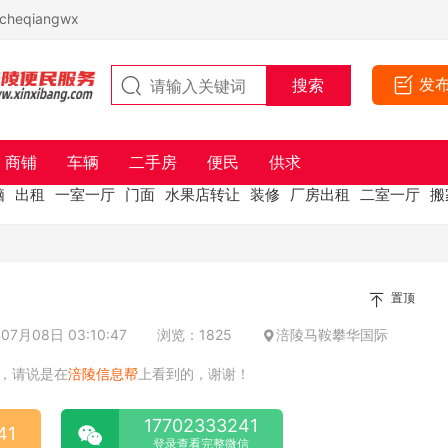
eqiangwx
发
商铺
车辆
二手房
便民
供求
脑
出租
一室一厅
门面
水果店转让
装修
厂房出租
二室一厅
搬
置顶
7月08日 03:10:47
浏览：1825
涪陵马鞍攀华国际
，请说是在
涪陵信息帮
上看到的，谢谢！
17702333241
41
登录查看完整微信