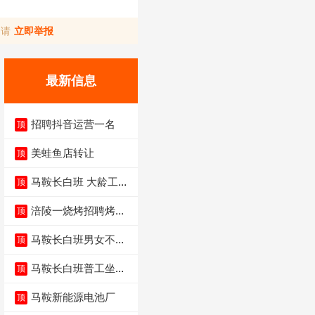
，请
立即举报
最新信息
招聘抖音运营一名
顶
美蛙鱼店转让
顶
马鞍长白班 大龄工大
顶
量招聘中
涪陵一烧烤招聘烤工
顶
两名 男女不限
马鞍长白班男女不限
顶
不体检坐着上班
马鞍长白班普工坐班
顶
4500-5500
马鞍新能源电池厂
顶