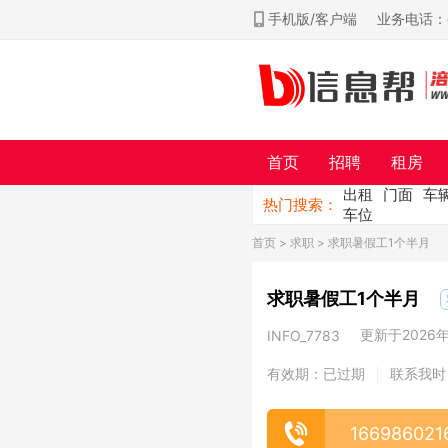
手机版/客户端
业务电话：ch
首页
招聘
租房
出租
门面
车
热门搜索：
车位
首页
>
求职
> 求职暑假工1个半月
求职暑假工1个半月
更新于2026年0
INFO_7783
有效期：已过期
联系我时
|
166986021