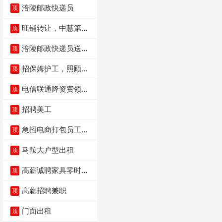
涪陵邮政快递员
顶
旺铺转让，中慧第一
顶
城火锅店
涪陵邮政快递员送货
顶
员三轮车面包车都行
招保姆护工，照顾病
顶
人
电信联通降资费领价
顶
值5000电瓶车手
招聘美工
顶
急招电商打包员工作
顶
内容：货品分拣打包
马鞍大户型出租
顶
高薪诚聘家具零时促
顶
销（可日结）
高薪招聘兼职
顶
门面出租
顶