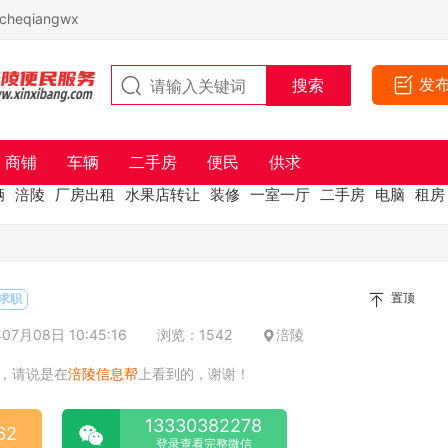
eqiangwx
发
商铺
车辆
二手房
便民
供求
辆
涪陵
厂房出租
水果店转让
装修
一室一厅
二手房
电脑
租房
置顶
求职
7月08日 10:45:16
浏览：1542
涪陵
，请说是在
涪陵信息帮
上看到的，谢谢！
13330382278
62
登录查看完整微信