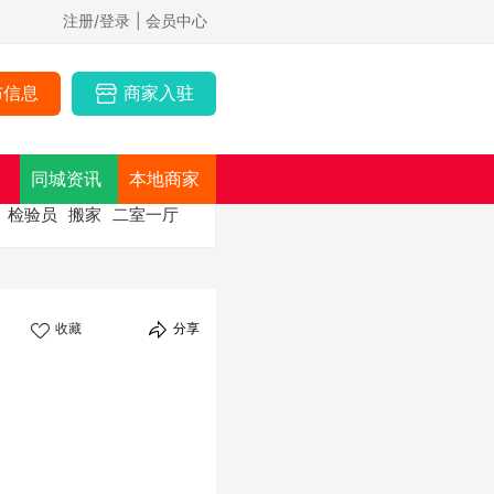
注册/登录
| 会员中心
布信息
商家入驻
同城资讯
本地商家
检验员
搬家
二室一厅
收藏
分享