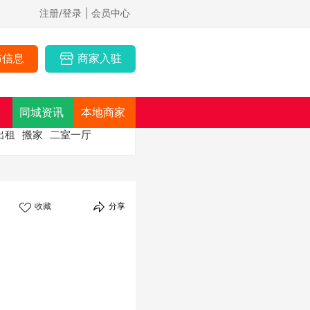
注册/登录
| 会员中心
布信息
商家入驻
同城资讯
本地商家
出租
搬家
二室一厅
收藏
分享