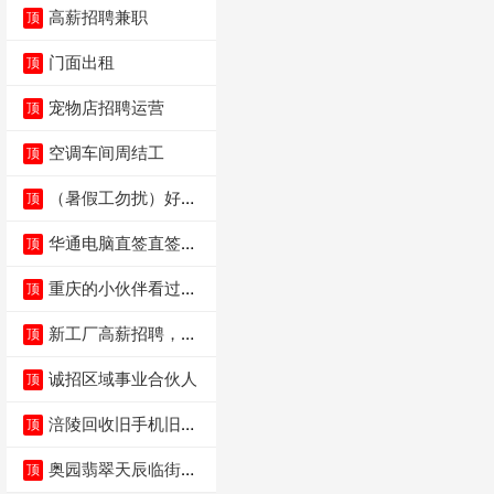
高薪招聘兼职
顶
门面出租
顶
宠物店招聘运营
顶
空调车间周结工
顶
（暑假工勿扰）好想
顶
来省钱超市宏声桥店
华通电脑直签直签直
顶
签
重庆的小伙伴看过
顶
来，我这边是和重庆
本
新工厂高薪招聘，普
顶
工100人
诚招区域事业合伙人
顶
涪陵回收旧手机旧电
顶
脑旧衣服
奥园翡翠天辰临街餐
顶
饮门面低价转让