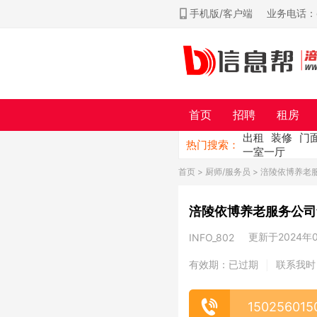
手机版/客户端
业务电话：ch
首页
招聘
租房
出租
装修
门
热门搜索：
一室一厅
首页
>
厨师/服务员
> 涪陵依博养老
涪陵依博养老服务公司
更新于2024年09
INFO_802
有效期：已过期
联系我时
|
150256015