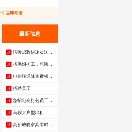
，请
立即举报
最新信息
涪陵邮政快递员送货
顶
员三轮车面包车都行
招保姆护工，照顾病
顶
人
电信联通降资费领价
顶
值5000电瓶车手
招聘美工
顶
急招电商打包员工作
顶
内容：货品分拣打包
马鞍大户型出租
顶
高薪诚聘家具零时促
顶
销（可日结）