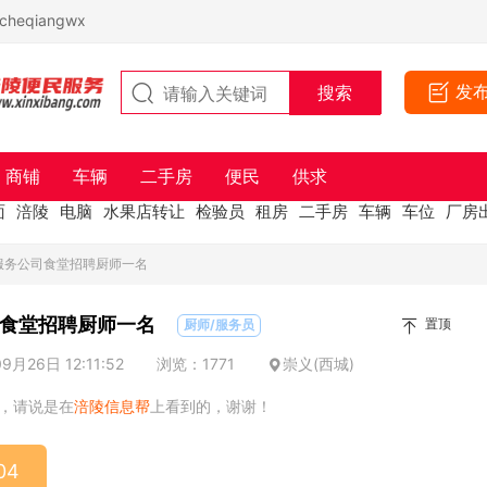
eqiangwx
发
商铺
车辆
二手房
便民
供求
面
涪陵
电脑
水果店转让
检验员
租房
二手房
车辆
车位
厂房
服务公司食堂招聘厨师一名
食堂招聘厨师一名
置顶
厨师/服务员
月26日 12:11:52
浏览：1771
崇义(西城)
，请说是在
涪陵信息帮
上看到的，谢谢！
04