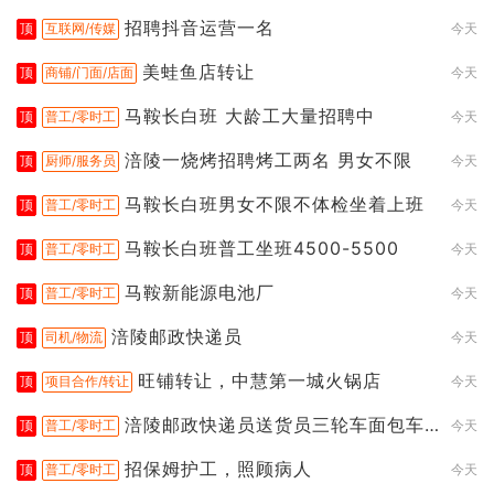
招聘抖音运营一名
顶
互联网/传媒
今天
美蛙鱼店转让
顶
商铺/门面/店面
今天
马鞍长白班 大龄工大量招聘中
顶
普工/零时工
今天
涪陵一烧烤招聘烤工两名 男女不限
顶
厨师/服务员
今天
马鞍长白班男女不限不体检坐着上班
顶
普工/零时工
今天
马鞍长白班普工坐班4500-5500
顶
普工/零时工
今天
马鞍新能源电池厂
顶
普工/零时工
今天
涪陵邮政快递员
顶
司机/物流
今天
旺铺转让，中慧第一城火锅店
顶
项目合作/转让
今天
涪陵邮政快递员送货员三轮车面包车
顶
普工/零时工
今天
都行
招保姆护工，照顾病人
顶
普工/零时工
今天