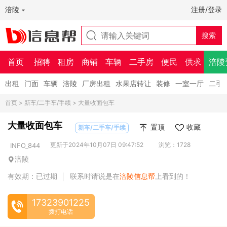
涪陵
注册/登录
首页
招聘
租房
商铺
车辆
二手房
便民
供求
涪陵
出租
门面
车辆
涪陵
厂房出租
水果店转让
装修
一室一厅
二手
首页
>
新车/二手车/手续
> 大量收面包车
大量收面包车
置顶
收藏
新车/二手车/手续
更新于2024年10月07日 09:47:52
浏览：1728
INFO_844
涪陵
有效期：已过期
联系时请说是在
涪陵信息帮
上看到的！
|
17323901225
拨打电话