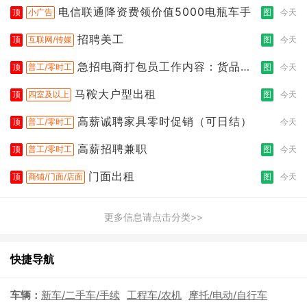
电信联通降资费领价值5000电瓶车手
顶
小广告
图
今天
招聘美工
顶
互联网/传媒
图
今天
急招电商打包员工作内容：货品分
顶
普工/零时工
图
今天
拣打包
马鞍大户型出租
顶
四室及以上
图
今天
高薪诚聘家具零时促销（可日结）
顶
普工/零时工
今天
高薪招聘兼职
顶
普工/零时工
图
今天
门面出租
顶
商铺/门面/店面
图
今天
更多信息请点击分类>>
快捷导航
车辆：
新车/二手车/手续
工程车/农机
摩托/电动/自行车