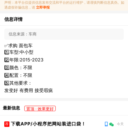
声明：本平台仅提供信息发布交流和平台的运行维护，请谨慎判断信息真伪。如
遇虚假诈骗信息，请
立即举报
信息详情
信息来源：
车商
✅求购 面包车
1️⃣车型:中小型
2️⃣年限:2015-2023
3️⃣颜色：不限
4️⃣配置：不限
5️⃣其他要求：
发变好 有费用 接受瑕疵
最新信息
置顶 · 效果更好
下载APP/小程序把网站装进口袋！
荐
今天