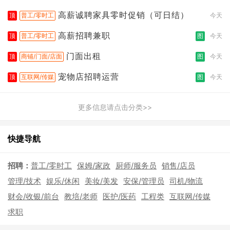
高薪诚聘家具零时促销（可日结）
顶
普工/零时工
今天
高薪招聘兼职
顶
普工/零时工
图
今天
门面出租
顶
商铺/门面/店面
图
今天
宠物店招聘运营
顶
互联网/传媒
图
今天
更多信息请点击分类>>
快捷导航
招聘：
普工/零时工
保姆/家政
厨师/服务员
销售/店员
管理/技术
娱乐/休闲
美妆/美发
安保/管理员
司机/物流
财会/收银/前台
教培/老师
医护/医药
工程类
互联网/传媒
求职