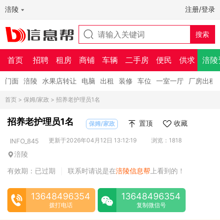
涪陵
注册/登录
首页
招聘
租房
商铺
车辆
二手房
便民
供求
涪陵
门面
涪陵
水果店转让
电脑
出租
装修
车位
一室一厅
厂房出租
首页
>
保姆/家政
> 招养老护理员1名
招养老护理员1名
置顶
收藏
保姆/家政
更新于2026年04月12日 13:12:19
浏览：1818
INFO_845
涪陵
有效期：已过期
联系时请说是在
涪陵信息帮
上看到的！
|
13648496354
13648496354
拨打电话
复制微信号