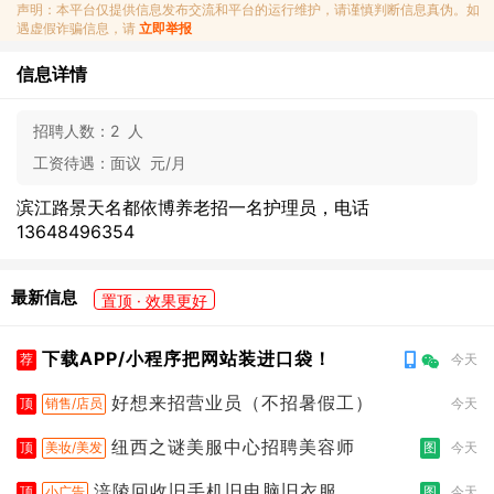
声明：本平台仅提供信息发布交流和平台的运行维护，请谨慎判断信息真伪。如
遇虚假诈骗信息，请
立即举报
信息详情
招聘人数：
2 人
工资待遇：
面议 元/月
滨江路景天名都依博养老招一名护理员，电话
13648496354
最新信息
置顶 · 效果更好
下载APP/小程序把网站装进口袋！
荐
今天
好想来招营业员（不招暑假工）
顶
销售/店员
今天
纽西之谜美服中心招聘美容师
顶
美妆/美发
图
今天
涪陵回收旧手机旧电脑旧衣服
顶
小广告
图
今天