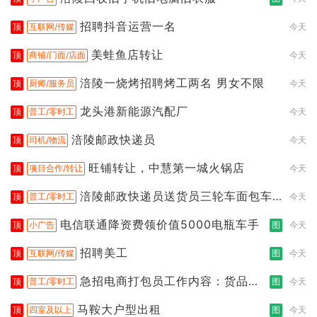
招聘抖音运营一名
顶
互联网/传媒
今天
美蛙鱼店转让
顶
商铺/门面/店面
今天
涪陵一烧烤招聘烤工两名 男女不限
顶
厨师/服务员
今天
龙头港新能源汽配厂
顶
普工/零时工
今天
涪陵邮政快递员
顶
司机/物流
今天
旺铺转让，中慧第一城火锅店
顶
项目合作/转让
今天
涪陵邮政快递员送货员三轮车面包车
顶
普工/零时工
今天
都行
电信联通降资费领价值5000电瓶车手
顶
小广告
图
今天
招聘美工
顶
互联网/传媒
图
今天
急招电商打包员工作内容：货品分
顶
普工/零时工
图
今天
拣打包
马鞍大户型出租
顶
四室及以上
图
今天