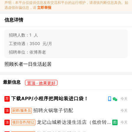
声明：本平台仅提供信息发布交流和平台的运行维护，请谨慎判断信息真伪。如
遇虚假诈骗信息，请
立即举报
信息详情
招聘人数：
1 人
工资待遇：
3500 元/月
招聘单位：
依博养老
照顾长者一日生活起居
最新信息
置顶 · 效果更好
下载APP/小程序把网站装进口袋！
荐
今天
招聘火锅墩子切配
顶
厨师/服务员
今天
龙记山城桥达漫生活店（低价转
顶
项目合作/转让
图
今天
让）