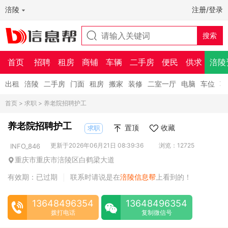
涪陵
注册/登录
首页
招聘
租房
商铺
车辆
二手房
便民
供求
涪陵
出租
涪陵
二手房
门面
租房
搬家
装修
二室一厅
电脑
车位
车
首页
>
求职
> 养老院招聘护工
养老院招聘护工
置顶
收藏
求职
更新于2026年06月21日 08:39:36
浏览：12725
INFO_846
重庆市重庆市涪陵区白鹤梁大道
有效期：已过期
联系时请说是在
涪陵信息帮
上看到的！
|
13648496354
13648496354
拨打电话
复制微信号