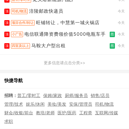
涪陵邮政快递员
顶
司机/物流
今天
旺铺转让，中慧第一城火锅店
顶
项目合作/转让
今天
电信联通降资费领价值5000电瓶车手
顶
小广告
图
今天
马鞍大户型出租
顶
四室及以上
图
今天
更多信息请点击分类>>
快捷导航
招聘：
普工/零时工
保姆/家政
厨师/服务员
销售/店员
管理/技术
娱乐/休闲
美妆/美发
安保/管理员
司机/物流
财会/收银/前台
教培/老师
医护/医药
工程类
互联网/传媒
求职