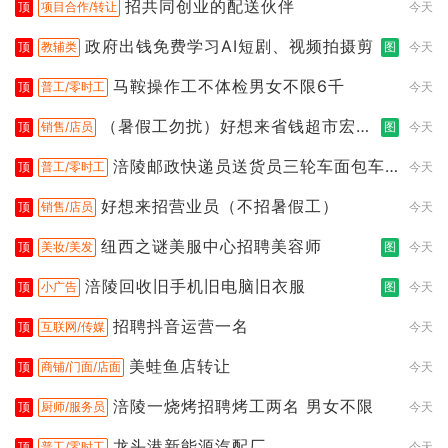
招共同创业的配送伙伴
顶
项目合作/转让
今天
政府出钱免费学习AI短剧、视频拍摄剪
顶
教辅类
图
今天
马鞍操作工不体检男女不限6千
顶
普工/零时工
今天
（暑假工勿扰）好想来省钱超市宏声
顶
销售/店员
图
今天
桥店
涪陵邮政快递员送货员三轮车面包车
顶
普工/零时工
今天
都行
好想来招营业员（不招暑假工）
顶
销售/店员
今天
纽西之谜美服中心招聘美容师
顶
美妆/美发
图
今天
涪陵回收旧手机旧电脑旧衣服
顶
小广告
图
今天
招聘抖音运营一名
顶
互联网/传媒
今天
美蛙鱼店转让
顶
商铺/门面/店面
今天
涪陵一烧烤招聘烤工两名 男女不限
顶
厨师/服务员
今天
龙头港新能源汽配厂
顶
普工/零时工
今天