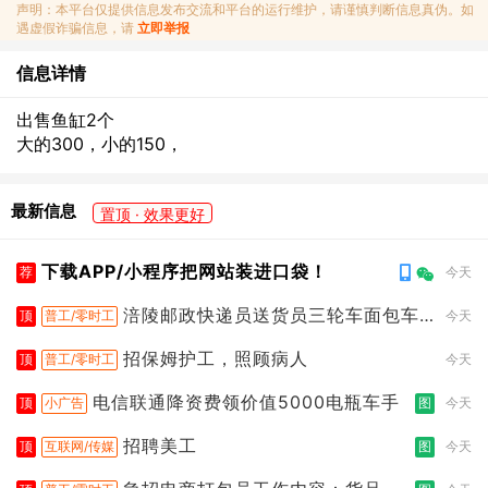
声明：本平台仅提供信息发布交流和平台的运行维护，请谨慎判断信息真伪。如
遇虚假诈骗信息，请
立即举报
信息详情
出售鱼缸2个
大的300，小的150，
最新信息
置顶 · 效果更好
下载APP/小程序把网站装进口袋！
荐
今天
涪陵邮政快递员送货员三轮车面包车
顶
普工/零时工
今天
都行
招保姆护工，照顾病人
顶
普工/零时工
今天
电信联通降资费领价值5000电瓶车手
顶
小广告
图
今天
招聘美工
顶
互联网/传媒
图
今天