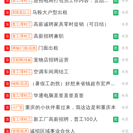
急招电商打包员工作内容：货品分
顶
普工/零时工
图
今天
拣打包
马鞍大户型出租
顶
四室及以上
图
今天
高薪诚聘家具零时促销（可日结）
顶
普工/零时工
今天
高薪招聘兼职
顶
普工/零时工
图
今天
门面出租
顶
商铺/门面/店面
图
今天
宠物店招聘运营
顶
互联网/传媒
图
今天
空调车间周结工
顶
普工/零时工
图
今天
（暑假工勿扰）好想来省钱超市宏声桥
顶
销售/店员
今天
店
华通电脑直签直签直签
顶
普工/零时工
图
今天
重庆的小伙伴看过来，我这边是和重庆本
顶
小广告
今天
新工厂高薪招聘，普工100人
顶
普工/零时工
图
今天
诚招区域事业合伙人
顶
管理/技术
今天