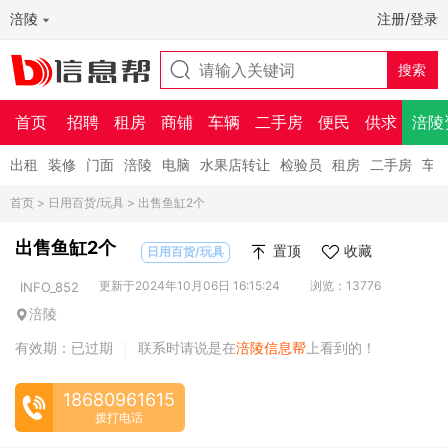
涪陵
注册/登录
首页
招聘
租房
商铺
车辆
二手房
便民
供求
涪陵
出租
装修
门面
涪陵
电脑
水果店转让
检验员
租房
二手房
车
首页
>
日用百货/玩具
> 出售鱼缸2个
出售鱼缸2个
置顶
收藏
日用百货/玩具
更新于2024年10月06日 16:15:24
浏览：13776
INFO_852
涪陵
有效期：已过期
联系时请说是在
涪陵信息帮
上看到的！
|
18680961615
拨打电话