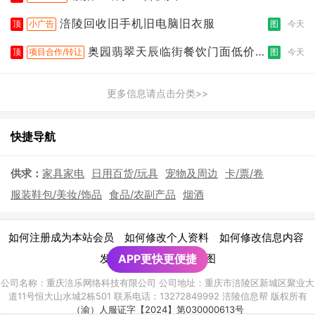
涪陵回收旧手机旧电脑旧衣服
顶
小广告
图
今天
奥园翡翠天辰临街餐饮门面低价转
顶
项目合作/转让
图
今天
让
更多信息请点击分类>>
快捷导航
供求：
家具家电
日用百货/玩具
宠物及周边
卡/票/卷
服装鞋包/美妆/饰品
食品/农副产品
烟酒
|
|
|
如何注册成为本站会员
如何修改个人资料
如何修改信息内容
|
发布广告须知
APP更快更便捷
网站地图
公司名称：重庆涪乐网络科技有限公司 公司地址：重庆市涪陵区新城区聚业大
道11号恒大山水城2栋501 联系电话：13272849992 涪陵信息帮 版权所有
（渝）人服证字【2024】第030000613号