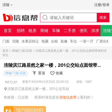
涪陵
注册/登录
首页
招聘
租房
商铺
车辆
二手房
便民
供求
涪陵
门面
涪陵
水果店转让
电脑
出租
装修
车位
一室一厅
厂房出租
首页
>
商铺/门面/店面
> 涪陵滨江路居然之家一楼，201公交站点面馆带便利店
转让
涪陵滨江路居然之家一楼，201公交站点面馆带便
利店转让
置顶
收藏
商铺/门面/店面
更新于2024年04月25日 22:20:33
浏览：1667
INFO_91
涪陵滨江路居然之家一楼，201公交车站
有效期：已过期
联系时请说是在
涪陵信息帮
上看到的！
|
18716808961