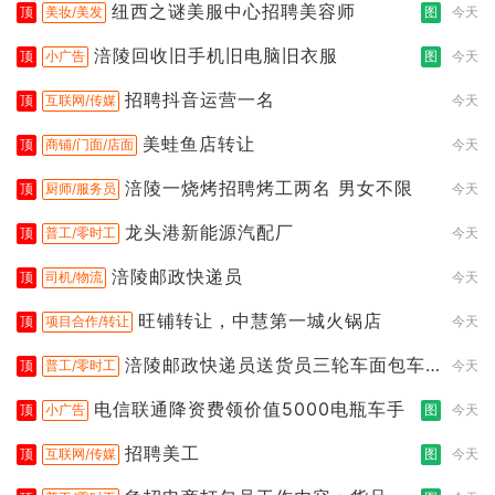
纽西之谜美服中心招聘美容师
顶
美妆/美发
图
今天
涪陵回收旧手机旧电脑旧衣服
顶
小广告
图
今天
招聘抖音运营一名
顶
互联网/传媒
今天
美蛙鱼店转让
顶
商铺/门面/店面
今天
涪陵一烧烤招聘烤工两名 男女不限
顶
厨师/服务员
今天
龙头港新能源汽配厂
顶
普工/零时工
今天
涪陵邮政快递员
顶
司机/物流
今天
旺铺转让，中慧第一城火锅店
顶
项目合作/转让
今天
涪陵邮政快递员送货员三轮车面包车
顶
普工/零时工
今天
都行
电信联通降资费领价值5000电瓶车手
顶
小广告
图
今天
招聘美工
顶
互联网/传媒
图
今天