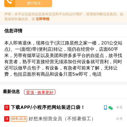
拨打电话
声明：本平台仅提供信息发布交流和平台的运行维护，请谨慎判断信息真伪。如
遇虚假诈骗信息，请
立即举报
信息详情
本人即将退休，现将位于(滨江路居然之家一楼，201公交站
点)、一(面馆)带(便利店)转让，现仍在经营中，店面60平
米，另带有烟草证以及美团和拼多多平台的自提点，故寻找
有意者，熟手可直接经营无须添加任何设备就可营利，同时
还可以做早点包子，有设备，有急者可前来了解，无转让
费，包括店面所有商品和设备只需5w即可，电话
最新信息
置顶 · 效果更好
下载APP/小程序把网站装进口袋！
荐
今天
好想来招营业员（不招暑假工）
顶
销售/店员
今天