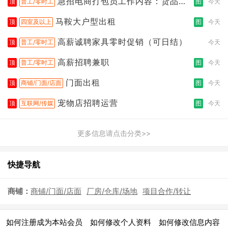
急招电商打包员工作内容：货品分
顶
普工/零时工
图
今天
拣打包
马鞍大户型出租
顶
四室及以上
图
今天
高薪诚聘家具零时促销（可日结）
顶
普工/零时工
今天
高薪招聘兼职
顶
普工/零时工
图
今天
门面出租
顶
商铺/门面/店面
图
今天
宠物店招聘运营
顶
互联网/传媒
图
今天
更多信息请点击分类>>
快捷导航
商铺：
商铺/门面/店面
厂房/仓库/场地
项目合作/转让
|
|
|
如何注册成为本站会员
如何修改个人资料
如何修改信息内容