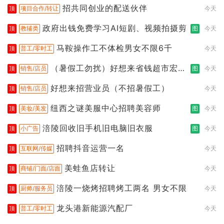
招共同创业的配送伙伴
顶
项目合作/转让
今天
政府出钱免费学习AI短剧、视频拍摄剪
顶
教辅类
图
今天
马鞍操作工不体检男女不限6千
顶
普工/零时工
今天
（暑假工勿扰）好想来省钱超市宏声
顶
销售/店员
图
今天
桥店
好想来招营业员（不招暑假工）
顶
销售/店员
今天
纽西之谜美服中心招聘美容师
顶
美妆/美发
图
今天
涪陵回收旧手机旧电脑旧衣服
顶
小广告
图
今天
招聘抖音运营一名
顶
互联网/传媒
今天
美蛙鱼店转让
顶
商铺/门面/店面
今天
涪陵一烧烤招聘烤工两名 男女不限
顶
厨师/服务员
今天
龙头港新能源汽配厂
顶
普工/零时工
今天