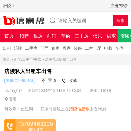
涪陵
注册/登录
首页
招聘
租房
商铺
车辆
二手房
便民
供求
涪陵
出租
涪陵
二手房
门面
租房
搬家
装修
二室一厅
电脑
车位
车
首页
>
新车/二手车/手续
> 涪陵私人出租车出售
涪陵私人出租车出售
置顶
收藏
新车/二手车/手续
更新于2024年10月15日 19:30:06
浏览：11039
INFO_917
涪陵
有效期：已过期
联系时请说是在
涪陵信息帮
上看到的！
|
13709463290
拨打电话