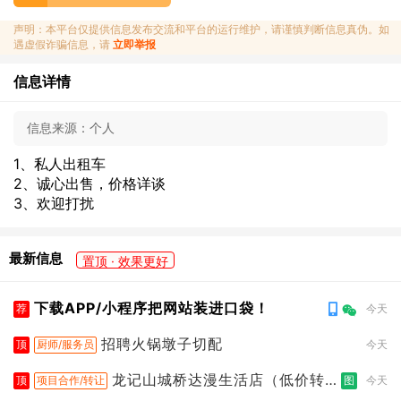
声明：本平台仅提供信息发布交流和平台的运行维护，请谨慎判断信息真伪。如
遇虚假诈骗信息，请
立即举报
信息详情
信息来源：
个人
1、私人出租车
2、诚心出售，价格详谈
3、欢迎打扰
最新信息
置顶 · 效果更好
下载APP/小程序把网站装进口袋！
荐
今天
招聘火锅墩子切配
顶
厨师/服务员
今天
龙记山城桥达漫生活店（低价转
顶
项目合作/转让
图
今天
让）