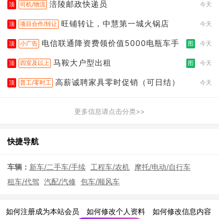
涪陵邮政快递员
顶
司机/物流
今天
旺铺转让，中慧第一城火锅店
顶
项目合作/转让
今天
电信联通降资费领价值5000电瓶车手
顶
小广告
图
今天
马鞍大户型出租
顶
四室及以上
图
今天
高薪诚聘家具零时促销（可日结）
顶
普工/零时工
今天
更多信息请点击分类>>
快捷导航
车辆：
新车/二手车/手续
工程车/农机
摩托/电动/自行车
租车/代驾
汽配/汽修
包车/顺风车
|
|
|
如何注册成为本站会员
如何修改个人资料
如何修改信息内容