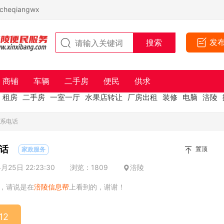
eqiangwx
发
商铺
车辆
二手房
便民
供求
租房
二手房
一室一厅
水果店转让
厂房出租
装修
电脑
涪陵
联系电话
话
置顶
家政服务
25日 22:23:30
浏览：1809
涪陵
，请说是在
涪陵信息帮
上看到的，谢谢！
12