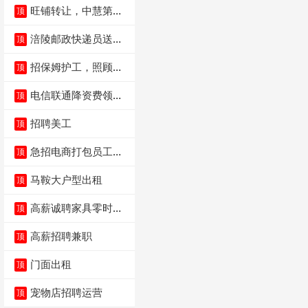
旺铺转让，中慧第一
顶
城火锅店
涪陵邮政快递员送货
顶
员三轮车面包车都行
招保姆护工，照顾病
顶
人
电信联通降资费领价
顶
值5000电瓶车手
招聘美工
顶
急招电商打包员工作
顶
内容：货品分拣打包
马鞍大户型出租
顶
高薪诚聘家具零时促
顶
销（可日结）
高薪招聘兼职
顶
门面出租
顶
宠物店招聘运营
顶