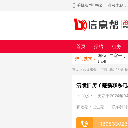
手机版/客户端
业务电话：ch
首页
招聘
租房
车位
二室一厅
热门搜索：
出租
首页
>
家政服务
> 涪陵旧房子翻新
涪陵旧房子翻新联系电
更新于2024年04月
INFO_92
有效期：已过期
联系我时
|
189833023