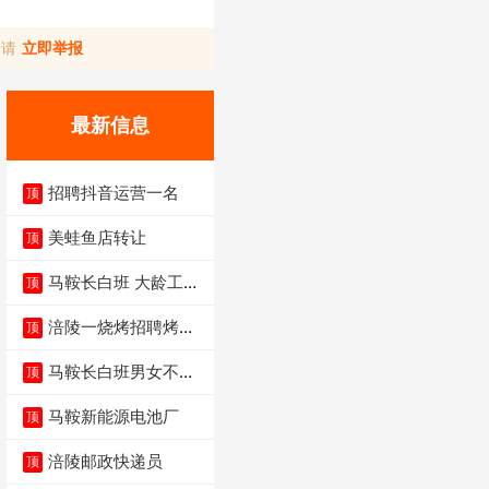
，请
立即举报
最新信息
招聘抖音运营一名
顶
美蛙鱼店转让
顶
马鞍长白班 大龄工大
顶
量招聘中
涪陵一烧烤招聘烤工
顶
两名 男女不限
马鞍长白班男女不限
顶
不体检坐着上班
马鞍新能源电池厂
顶
涪陵邮政快递员
顶