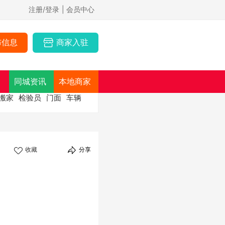
注册/登录
| 会员中心
布信息
商家入驻
同城资讯
本地商家
搬家
检验员
门面
车辆
收藏
分享